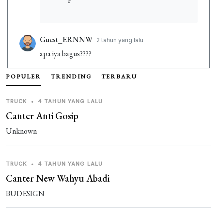
Guest_ERNNW
2 tahun yang lalu
apa iya bagus????
Guest_ZCCBW
POPULER
TRENDING
3 tahun yang lalu
TERBARU
kenapa tidak bisa terintial
TRUCK
•
4 TAHUN YANG LALU
Guest_BXZIU
3 tahun yang lalu
Canter Anti Gosip
bagus banget
Unknown
TRUCK
•
4 TAHUN YANG LALU
Canter New Wahyu Abadi
BUDESIGN