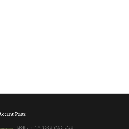
Recent Posts
MOBIL
•
1 MINGGU YANG LALU