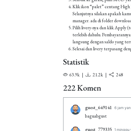
Klik ikon “palet” centang High Re
Selanjutnya silakan apakah kamu
manager. ada di folder downl
Pilih livery-nya dan klik Apply
terlebih dahulu. Pembayarannya
langsung dengan saldo yang ters
Selesai dan livery terpasang den
Statistik
63.9k
|
21.2k
|
248
222 Komen
guest_649141
6 jam yan
baguabgust
guest_779335
1 minggu 