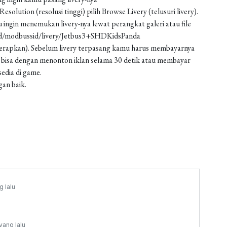
solution (resolusi tinggi) pilih Browse Livery (telusuri livery).
 ingin menemukan livery-nya lewat perangkat galeri atau file
oad/modbussid/livery/Jetbus3+SHDKidsPanda
 (terapkan). Sebelum livery terpasang kamu harus membayarnya
 bisa dengan menonton iklan selama 30 detik atau membayar
edia di game.
gan baik.
g lalu
yang lalu