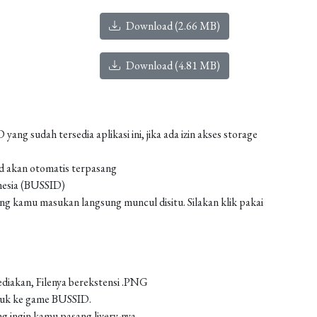
Download (2.66 MB)
Download (4.81 MB)
g sudah tersedia aplikasi ini, jika ada izin akses storage
od akan otomatis terpasang
nesia (BUSSID)
 kamu masukan langsung muncul disitu. Silakan klik pakai
ediakan, Filenya berekstensi .PNG
asuk ke game BUSSID.
g ingin kamu pasang livery-nya