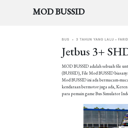
MOD BUSSID
BUS
•
3 TAHUN YANG LALU
•
FARI
Jetbus 3+ SHD
MOD BUSSID adalah sebuah file unt
(BUSSID), File Mod BUSSID biasanya 
Mod BUSSID ini ada bermacam-macam j
kendaraan bermotor juga ada, Keren b
para pemain game Bus Simulator Ind