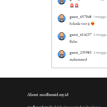
🚨🚨
guest_657048
1 minggu 
Solanki veer ji ❤️‍🔥
guest_614237
3 minggu 
Balas
guest_235983
3 minggu 
mahammed
guest_678807
4 minggu 
hello
guest_301446
4 minggu 
About modbussid.my.id
Gitansh yadav
guest_200552
modbussid.my.id
adalah situs resmi dari developer
4 minggu 