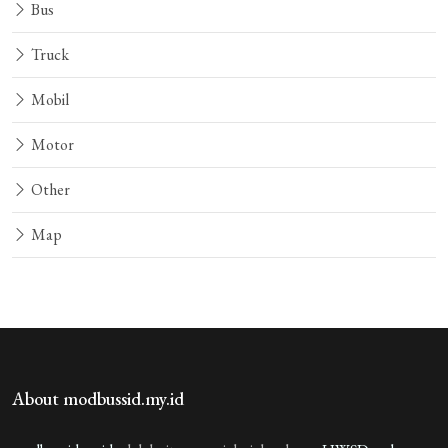
Bus
Truck
Aku Ganteng
4 tahun yang lalu
Mobil
wow
Motor
3 REPLIES
Other
Aku Ganteng
4 tahun yang lalu
hehe
Map
HWSDeveloper
4 tahun yang lalu
keren
Guest_FG8P3
4 tahun yang lalu
haha
About modbussid.my.id