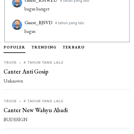
Guest_RHWZU
4 tahun yang lalu
bagus banget
Guest_BJSVD
4 tahun yang lalu
bagus
Guest_XULEW
4 tahun yang lalu
POPULER
TRENDING
TERBARU
aka did
TRUCK
•
4 TAHUN YANG LALU
Guest_AGFRO
4 tahun yang lalu
Canter Anti Gosip
abang ini bagus
Unknown
Guest_NRCXQ
4 tahun yang lalu
bagus banget
TRUCK
•
4 TAHUN YANG LALU
Canter New Wahyu Abadi
Guest_WHRMA
4 tahun yang lalu
BUDESIGN
aku ganteng