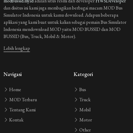
modbussid.my.id
adalah situs resmi dari developer
HWSDeveloper
Aku Ganteng
4 tahun yang lalu
dan disitus ini kami juga membagikan berbagai macam MOD Bus
test
Simulator Indonesia untuk kamu download. Adapun beberapa
aplikasi yang kami buat untuk kalian sebagai pemain Bus Simulator
1 REPLIES
Indonesia mendownload MOD yaitu MOD BUSSID dan MOD
BUSSID (Bus, Truck, Mobil & Motor).
Aku Ganteng
4 tahun yang lalu
keren
Lebih lengkap
Aku Ganteng
4 tahun yang lalu
Navigasi
Kategori
wow
Home
Bus
Guest_BAMNB
4 tahun yang lalu
MOD Terbaru
Truck
goodd
Tentang Kami
Mobil
2 REPLIES
Kontak
Motor
Guest_BAMNB
4 tahun yang lalu
Other