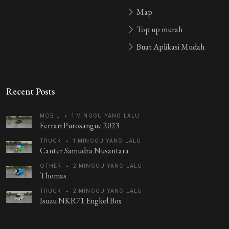
good
Map
HWSDeveloper
4 tahun yang lalu
Top up murah
good
Buat Aplikasi Mudah
Guest_BAMNB
4 tahun yang lalu
Recent Posts
good
MOBIL
•
1 MINGGU YANG LALU
1 REPLIES
Ferrari Purosangue 2023
TRUCK
•
1 MINGGU YANG LALU
Guest_BAMNB
4 tahun yang lalu
Canter Samudra Nusantara
goodd
OTHER
•
2 MINGGU YANG LALU
Thomas
TRUCK
•
2 MINGGU YANG LALU
Isuzu NKR71 Engkel Box
Guest_BAMNB
4 tahun yang lalu
keren