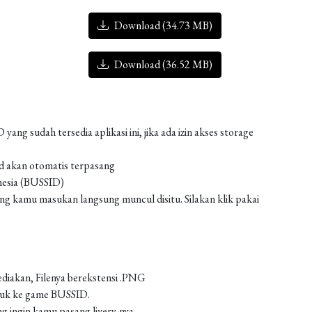
Download (34.73 MB)
Download (36.52 MB)
g sudah tersedia aplikasi ini, jika ada izin akses storage
od akan otomatis terpasang
nesia (BUSSID)
 kamu masukan langsung muncul disitu. Silakan klik pakai
ediakan, Filenya berekstensi .PNG
asuk ke game BUSSID.
g ingin kamu pasang livery-nya