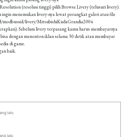
solution (resolusi tinggi) pilih Browse Livery (telusuri livery).
 ingin menemukan livery-nya lewat perangkat galeri atau file
ad/modbussid/livery/MitsubishiKudaGrandia2004
 (terapkan). Sebelum livery terpasang kamu harus membayarnya
 bisa dengan menonton iklan selama 30 detik atau membayar
edia di game.
gan baik.
ang lalu
ang lalu