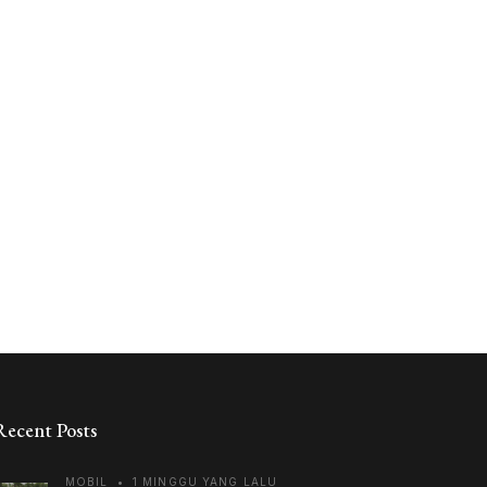
Recent Posts
MOBIL
•
1 MINGGU YANG LALU