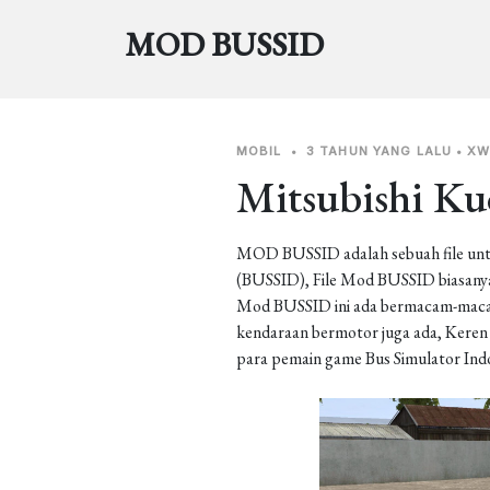
MOD BUSSID
MOBIL
•
3 TAHUN YANG LALU
•
XW
Mitsubishi Ku
MOD BUSSID adalah sebuah file unt
(BUSSID), File Mod BUSSID biasanya 
Mod BUSSID ini ada bermacam-macam j
kendaraan bermotor juga ada, Keren b
para pemain game Bus Simulator Ind