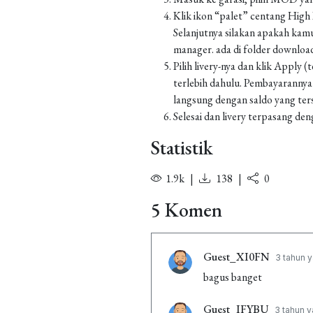
Klik ikon “palet” centang High Re
Selanjutnya silakan apakah kamu
manager. ada di folder downlo
Pilih livery-nya dan klik Apply
terlebih dahulu. Pembayarannya
langsung dengan saldo yang ters
Selesai dan livery terpasang den
Statistik
1.9k
|
138
|
0
5 Komen
Guest_XI0FN
3 tahun y
bagus banget
Guest_IFYBU
3 tahun y