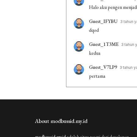
Halo aku pengen menjadi 
Guest_IFYBU
3 tahun y
dqod
Guest_1T3ME
3 tahun y
kedua
Guest_V7LP9
3 tahun y
pertama
About modbussid.my.id
modbussid.my.id
adalah situs resmi dari developer