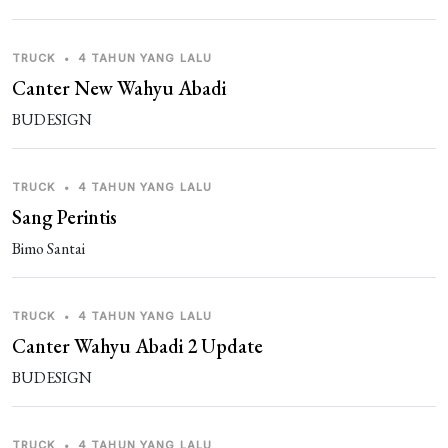
Guest_M0FMW
3 tahun yang lalu
p1
TRUCK
•
4 TAHUN YANG LALU
Canter New Wahyu Abadi
Guest_M0FMW
3 tahun yang lalu
BUDESIGN
p
1 REPLIES
TRUCK
•
4 TAHUN YANG LALU
Sang Perintis
Guest_VRDWY
3 tahun yang lalu
shravan Kharol
Bimo Santai
TRUCK
•
4 TAHUN YANG LALU
Guest_ZNI1Y
3 tahun yang lalu
Canter Wahyu Abadi 2 Update
p
BUDESIGN
TRUCK
•
4 TAHUN YANG LALU