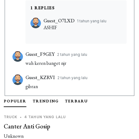
1 REPLIES
Guest_O7LXD
1 tahun yang lalu
ASHIF
Guest_F9GEY
2 tahun yang lalu
wah keren banget njr
Guest_KZRVI
2 tahun yang lalu
gibran
Guest_2MH9C
POPULER
TRENDING
2 tahun yang lalu
TERBARU
ye
TRUCK
•
4 TAHUN YANG LALU
Guest_284G7
2 tahun yang lalu
Canter Anti Gosip
fahriza
Unknown