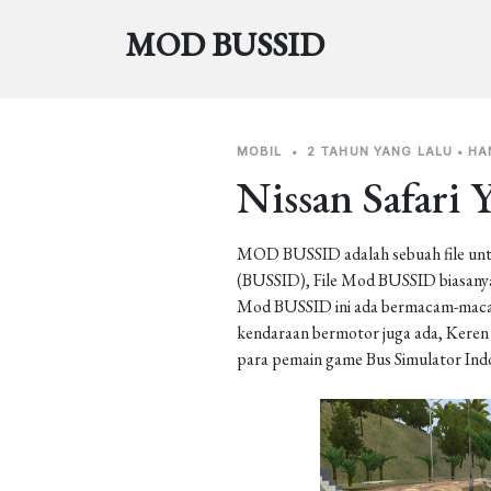
MOD BUSSID
MOBIL
•
2 TAHUN YANG LALU
•
HA
Nissan Safari 
MOD BUSSID adalah sebuah file unt
(BUSSID), File Mod BUSSID biasanya 
Mod BUSSID ini ada bermacam-macam j
kendaraan bermotor juga ada, Keren b
para pemain game Bus Simulator Ind