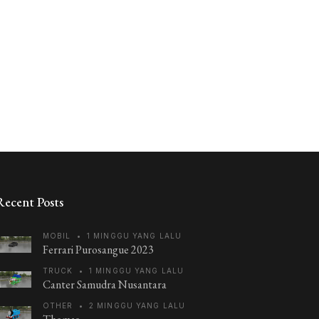
Recent Posts
MOBIL
•
1 MINGGU YANG LALU
Ferrari Purosangue 2023
TRUCK
•
1 MINGGU YANG LALU
Canter Samudra Nusantara
OTHER
•
2 MINGGU YANG LALU