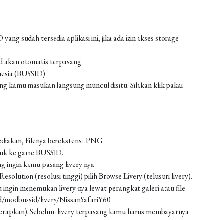
g sudah tersedia aplikasi ini, jika ada izin akses storage
od akan otomatis terpasang
nesia (BUSSID)
 kamu masukan langsung muncul disitu. Silakan klik pakai
ediakan, Filenya berekstensi .PNG
asuk ke game BUSSID.
g ingin kamu pasang livery-nya
solution (resolusi tinggi) pilih Browse Livery (telusuri livery).
 ingin menemukan livery-nya lewat perangkat galeri atau file
d/modbussid/livery/NissanSafariY60
 (terapkan). Sebelum livery terpasang kamu harus membayarnya