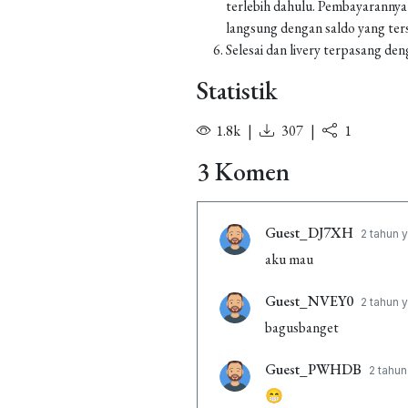
terlebih dahulu. Pembayarannya
langsung dengan saldo yang ters
Selesai dan livery terpasang den
Statistik
1.8k
|
307
|
1
3 Komen
Guest_DJ7XH
2 tahun y
aku mau
Guest_NVEY0
2 tahun y
bagusbanget
Guest_PWHDB
2 tahun
😁