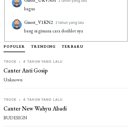
Guest_UKVNH
2 tahun yang lalu
bagus
Guest_V1KN2
2 tahun yang lalu
bang ni gimana cara donhlot nya
Guest_MNBS7
2 tahun yang lalu
POPULER
TRENDING
TERBARU
bagus banget
TRUCK
•
4 TAHUN YANG LALU
Guest_NCQ5S
2 tahun yang lalu
Canter Anti Gosip
bagus banget
Unknown
TRUCK
•
4 TAHUN YANG LALU
Canter New Wahyu Abadi
BUDESIGN