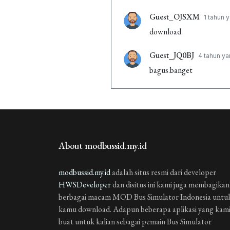
Guest_OJSXM
1 tahun y
download
Guest_JQ0BJ
4 tahun ya
bagus.banget
Guest_Q2EQJ
4 tahun y
hii
Guest_XJ703
4 tahun ya
About modbussid.my.id
kok error
Guest_XCYR6
modbussid.my.id
adalah situs resmi dari developer
4 tahun 
HWSDeveloper
dan disitus ini kami juga membagikan
dagus danget
berbagai macam MOD Bus Simulator Indonesia untu
kamu download. Adapun beberapa aplikasi yang kam
Guest_RNVCM
4 tahun
buat untuk kalian sebagai pemain Bus Simulator
bas militer