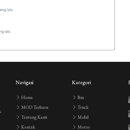
ang lalu
ng lalu
ang lalu
ng lalu
Navigasi
Kategori
Home
Bus
yang lalu
MOD Terbaru
Truck
k
Tentang Kami
Mobil
i
 yang lalu
Kontak
Motor