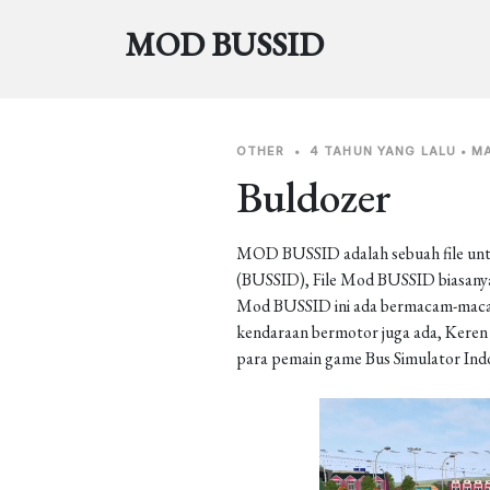
MOD BUSSID
OTHER
•
4 TAHUN YANG LALU
•
M
Buldozer
MOD BUSSID adalah sebuah file unt
(BUSSID), File Mod BUSSID biasanya 
Mod BUSSID ini ada bermacam-macam j
kendaraan bermotor juga ada, Keren b
para pemain game Bus Simulator Ind