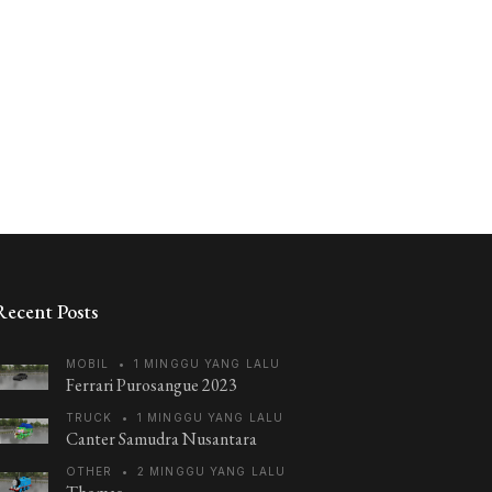
Recent Posts
MOBIL
•
1 MINGGU YANG LALU
Ferrari Purosangue 2023
TRUCK
•
1 MINGGU YANG LALU
Canter Samudra Nusantara
OTHER
•
2 MINGGU YANG LALU