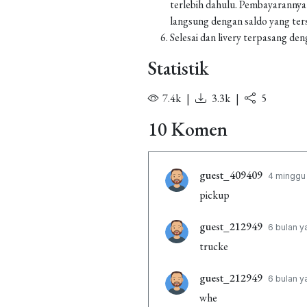
terlebih dahulu. Pembayarannya
langsung dengan saldo yang ters
Selesai dan livery terpasang den
Statistik
7.4k
|
3.3k
|
5
10 Komen
guest_409409
4 minggu 
pickup
guest_212949
6 bulan y
trucke
guest_212949
6 bulan y
whe