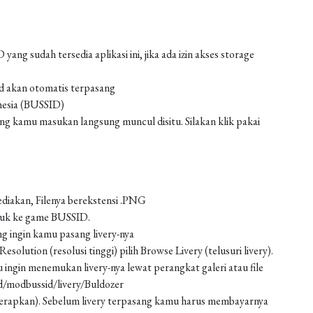
g sudah tersedia aplikasi ini, jika ada izin akses storage
od akan otomatis terpasang
nesia (BUSSID)
 kamu masukan langsung muncul disitu. Silakan klik pakai
ediakan, Filenya berekstensi .PNG
asuk ke game BUSSID.
g ingin kamu pasang livery-nya
solution (resolusi tinggi) pilih Browse Livery (telusuri livery).
 ingin menemukan livery-nya lewat perangkat galeri atau file
d/modbussid/livery/Buldozer
 (terapkan). Sebelum livery terpasang kamu harus membayarnya