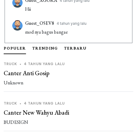
Guest_XGORA
4 tahun yang lalu
Hii
Guest_O5EV8
4 tahun yang lalu
mod nya bagus bangae
Guest_6GKRW
4 tahun yang lalu
POPULER
TRENDING
TERBARU
BUSS
TRUCK
•
4 TAHUN YANG LALU
Guest_F6BRO
4 tahun yang lalu
Canter Anti Gosip
bagus.bauget
Unknown
Guest_EASCZ
4 tahun yang lalu
gerry
TRUCK
•
4 TAHUN YANG LALU
Canter New Wahyu Abadi
Guest_O5EV8
4 tahun yang lalu
BUDESIGN
mod nya bagus bangat