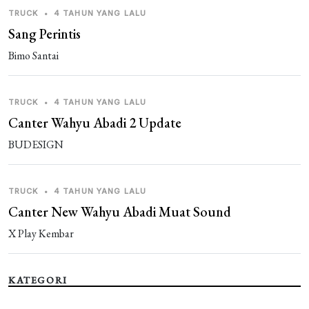
Guest_CSMHC
4 tahun yang lalu
TRUCK
•
4 TAHUN YANG LALU
bus simulation lndonesia
Sang Perintis
Guest_TD6QI
Bimo Santai
4 tahun yang lalu
kak tolong buatin bus pariwisata tentram terbaru
TRUCK
•
4 TAHUN YANG LALU
1 REPLIES
Canter Wahyu Abadi 2 Update
Guest_9HCUM
4 tahun yang lalu
BUDESIGN
keren mod nya
TRUCK
•
4 TAHUN YANG LALU
Canter New Wahyu Abadi Muat Sound
X Play Kembar
KATEGORI