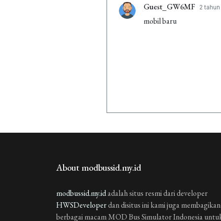
Guest_GW6MF
2 tahun
mobil baru
About modbussid.my.id
modbussid.my.id
adalah situs resmi dari developer
HWSDeveloper
dan disitus ini kami juga membagikan
berbagai macam MOD Bus Simulator Indonesia untu