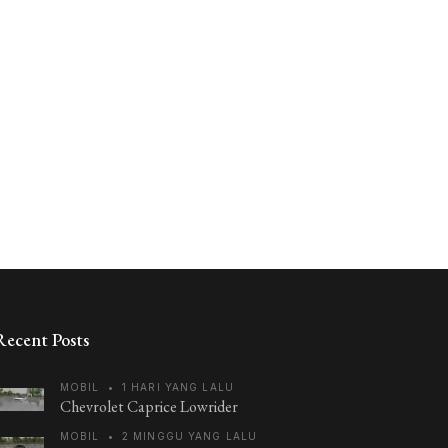
Recent Posts
MOBIL
•
1 HARI YANG LALU
Chevrolet Caprice Lowrider
MOBIL
•
2 MINGGU YANG LALU