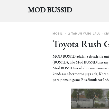
MOD BUSSID
MOBIL
•
2 TAHUN YANG LALU
•
CR
Toyota Rush 
MOD BUSSID adalah sebuah file unt
(BUSSID), File Mod BUSSID biasanya 
Mod BUSSID ini ada bermacam-macam j
kendaraan bermotor juga ada, Keren b
para pemain game Bus Simulator Ind