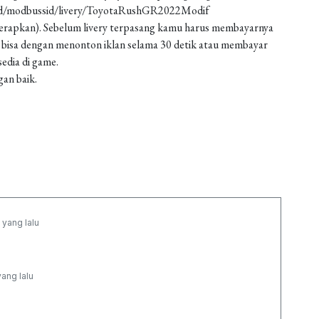
oad/modbussid/livery/ToyotaRushGR2022Modif
 (terapkan). Sebelum livery terpasang kamu harus membayarnya
 bisa dengan menonton iklan selama 30 detik atau membayar
edia di game.
gan baik.
 yang lalu
yang lalu