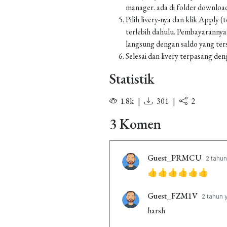
manager. ada di folder downl
Pilih livery-nya dan klik Apply
terlebih dahulu. Pembayarannya
langsung dengan saldo yang ters
Selesai dan livery terpasang den
Statistik
1.8k
|
301
|
2
3 Komen
Guest_PRMCU
2 tahun
👍👍👍👍👍👍
Guest_FZM1V
2 tahun 
harsh