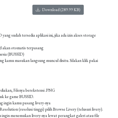
Download (289.99 KB)
g sudah tersedia aplikasi ini, jika ada izin akses storage
od akan otomatis terpasang
nesia (BUSSID)
 kamu masukan langsung muncul disitu. Silakan klik pakai
ediakan, Filenya berekstensi .PNG
asuk ke game BUSSID.
g ingin kamu pasang livery-nya
solution (resolusi tinggi) pilih Browse Livery (telusuri livery).
 ingin menemukan livery-nya lewat perangkat galeri atau file