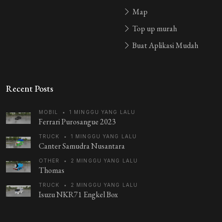
bisa ah
Map
Top up murah
Buat Aplikasi Mudah
Guest_X7SSM
4 tahun yang lalu
bagus sekali
Guest_2MFQF
4 tahun yang lalu
Recent Posts
faiZ
MOBIL
•
1 MINGGU YANG LALU
Ferrari Purosangue 2023
Guest_RN03V
4 tahun yang lalu
makasih ya wat mod nyah kakak
TRUCK
•
1 MINGGU YANG LALU
Canter Samudra Nusantara
jeepp
4 tahun yang lalu
OTHER
•
2 MINGGU YANG LALU
Thomas
jeepp
TRUCK
•
2 MINGGU YANG LALU
Isuzu NKR71 Engkel Box