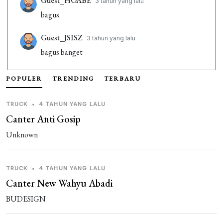
Guest_HOABE
3 tahun yang lalu
bagus
Guest_JSISZ
3 tahun yang lalu
bagus banget
Guest_415KY
3 tahun yang lalu
POPULER
TRENDING
TERBARU
Driving
TRUCK
•
4 TAHUN YANG LALU
Guest_415KY
3 tahun yang lalu
Canter Anti Gosip
HRBATY
Unknown
Guest_7WUXB
4 tahun yang lalu
bagus
TRUCK
•
4 TAHUN YANG LALU
Canter New Wahyu Abadi
Guest_AF451
4 tahun yang lalu
BUDESIGN
Fauzan