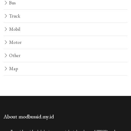
Guest_TSH95
4 tahun yang lalu
Bus
Toyota Rush 2023
Truck
Guest_TSH95
4 tahun yang lalu
Mobil
Bagus Bang Mod Nyasaland
Motor
Guest_VXZC6
4 tahun yang lalu
hamizan
Other
Guest_UAWWR
4 tahun yang lalu
Map
bagus canti
Guest_F6BRO
4 tahun yang lalu
bagus.banget
Guest_5LJFU
4 tahun yang lalu
About modbussid.my.id
kok saya setiap download mobil pasti error