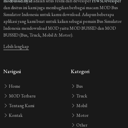
modbussid.my.id
adalah situs resmi dari developer
HWSDeveloper
Guest_BNYFU
4 tahun yang lalu
dan disitus ini kami juga membagikan berbagai macam MOD Bus
rm
Simulator Indonesia untuk kamu download. Adapun beberapa
aplikasi yang kami buat untuk kalian sebagai pemain Bus Simulator
Guest_PRSRL
4 tahun yang lalu
Indonesia mendownload MOD yaitu MOD BUSSID dan MOD
Toyota Rush 2021
BUSSID (Bus, Truck, Mobil & Motor).
Lebih lengkap
1 REPLIES
Guest_7VT6D
4 tahun yang lalu
bagus
Navigasi
Kategori
Home
Bus
Guest_WSLYV
4 tahun yang lalu
MOD Terbaru
Truck
kok semua mod tidak bisah di dowmload selalu error
Tentang Kami
Mobil
1 REPLIES
Kontak
Motor
Guest_WMTHR
Other
4 tahun yang lalu