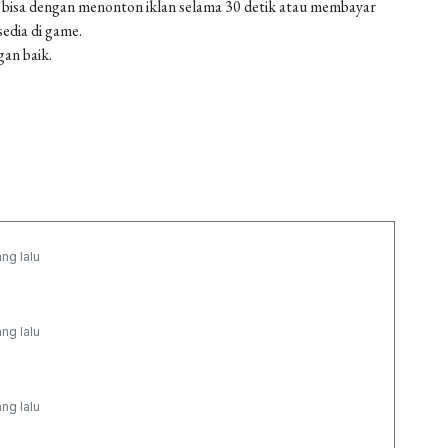
 bisa dengan menonton iklan selama 30 detik atau membayar
edia di game.
gan baik.
ang lalu
ang lalu
ang lalu