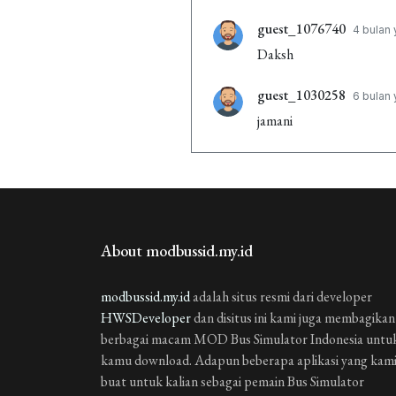
guest_1076740
4 bulan 
Daksh
guest_1030258
6 bulan 
jamani
guest_1030258
6 bulan 
jamani
guest_1030258
6 bulan 
About modbussid.my.id
jamani
modbussid.my.id
adalah situs resmi dari developer
HWSDeveloper
dan disitus ini kami juga membagikan
berbagai macam MOD Bus Simulator Indonesia untu
kamu download. Adapun beberapa aplikasi yang kam
buat untuk kalian sebagai pemain Bus Simulator