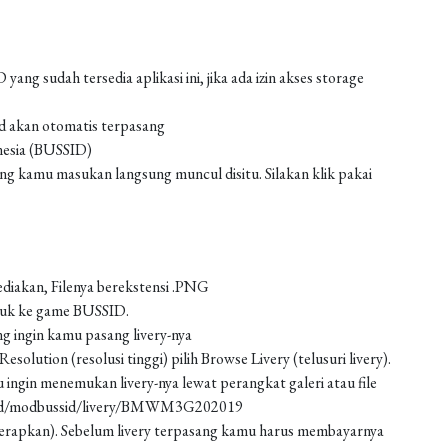
g sudah tersedia aplikasi ini, jika ada izin akses storage
od akan otomatis terpasang
nesia (BUSSID)
 kamu masukan langsung muncul disitu. Silakan klik pakai
ediakan, Filenya berekstensi .PNG
asuk ke game BUSSID.
g ingin kamu pasang livery-nya
solution (resolusi tinggi) pilih Browse Livery (telusuri livery).
 ingin menemukan livery-nya lewat perangkat galeri atau file
load/modbussid/livery/BMWM3G202019
 (terapkan). Sebelum livery terpasang kamu harus membayarnya