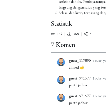
terlebih dahulu. Pembayarannya
langsung dengan saldo yang ters
Selesai dan livery terpasang den
Statistik
1.8k
|
368
|
3
7 Komen
guest_117090
2 bulan y
ahmed 👑
guest_971577
2 bulan y
parth.jadhav
guest_971577
2 bulan y
parth.jadhav