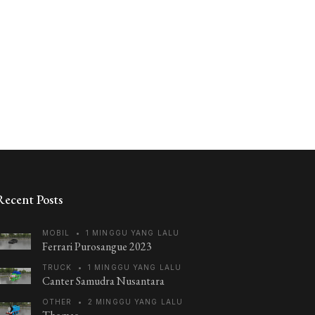
Recent Posts
MOBIL
•
1 MINGGU YANG LALU
Ferrari Purosangue 2023
TRUCK
•
1 MINGGU YANG LALU
Canter Samudra Nusantara
OTHER
•
2 MINGGU YANG LALU