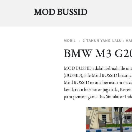
MOD BUSSID
MOBIL
•
2 TAHUN YANG LALU
•
HA
BMW M3 G20
MOD BUSSID adalah sebuah file unt
(BUSSID), File Mod BUSSID biasanya 
Mod BUSSID ini ada bermacam-macam j
kendaraan bermotor juga ada, Keren b
para pemain game Bus Simulator Ind