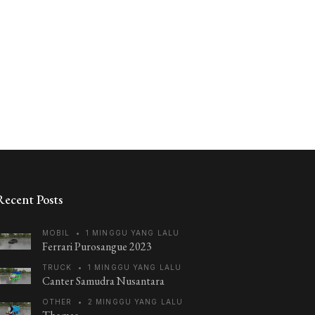
Recent Posts
MOBIL
•
1 MINGGU YANG LALU
Ferrari Purosangue 2023
TRUCK
•
1 MINGGU YANG LALU
Canter Samudra Nusantara
OTHER
•
2 MINGGU YANG LALU