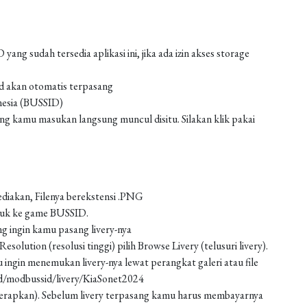
g sudah tersedia aplikasi ini, jika ada izin akses storage
od akan otomatis terpasang
nesia (BUSSID)
 kamu masukan langsung muncul disitu. Silakan klik pakai
ediakan, Filenya berekstensi .PNG
asuk ke game BUSSID.
g ingin kamu pasang livery-nya
solution (resolusi tinggi) pilih Browse Livery (telusuri livery).
 ingin menemukan livery-nya lewat perangkat galeri atau file
ad/modbussid/livery/KiaSonet2024
 (terapkan). Sebelum livery terpasang kamu harus membayarnya