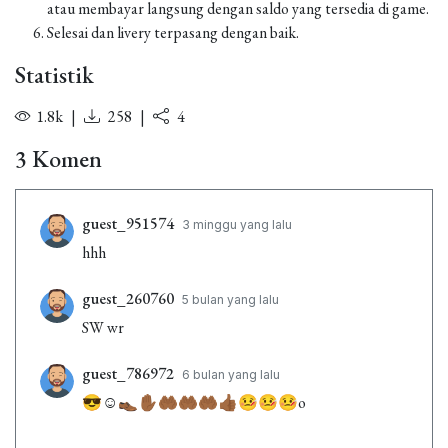
atau membayar langsung dengan saldo yang tersedia di game.
Selesai dan livery terpasang dengan baik.
Statistik
1.8k
|
258
|
4
3 Komen
guest_951574
3 minggu yang lalu
hhh
guest_260760
5 bulan yang lalu
SW wr
guest_786972
6 bulan yang lalu
😎☺️👞✋🏾🤲🏾🤲🏾🤲🏾👍🏾🤒🤒🤒o