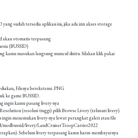
g sudah tersedia aplikasi ini, jika ada izin akses storage
od akan otomatis terpasang
nesia (BUSSID)
 kamu masukan langsung muncul disitu. Silakan klik pakai
ediakan, Filenya berekstensi .PNG
asuk ke game BUSSID.
g ingin kamu pasang livery-nya
solution (resolusi tinggi) pilih Browse Livery (telusuri livery).
 ingin menemukan livery-nya lewat perangkat galeri atau file
ad/modbussid/livery/LandCruiserTroopCarrier2022
 (terapkan). Sebelum livery terpasang kamu harus membayarnya