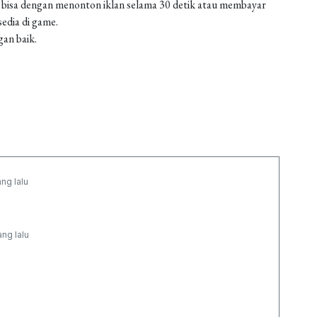
 bisa dengan menonton iklan selama 30 detik atau membayar
edia di game.
gan baik.
ang lalu
ang lalu