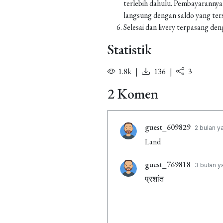
terlebih dahulu. Pembayarannya
langsung dengan saldo yang ters
Selesai dan livery terpasang den
Statistik
1.8k
|
136
|
3
2 Komen
guest_609829
2 bulan y
Land
guest_769818
3 bulan y
प्रशांत