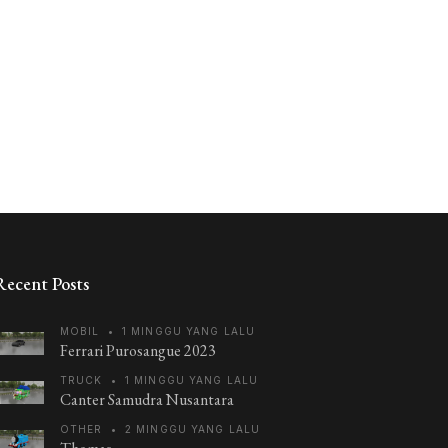
Recent Posts
MOBIL
•
1 MINGGU YANG LALU
Ferrari Purosangue 2023
TRUCK
•
1 MINGGU YANG LALU
Canter Samudra Nusantara
OTHER
•
2 MINGGU YANG LALU