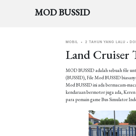
MOD BUSSID
MOBIL
•
2 TAHUN YANG LALU
•
DO
Land Cruiser 
MOD BUSSID adalah sebuah file unt
(BUSSID), File Mod BUSSID biasanya 
Mod BUSSID ini ada bermacam-macam j
kendaraan bermotor juga ada, Keren b
para pemain game Bus Simulator Ind