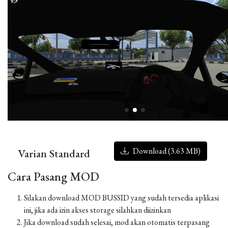
Download (3.63 MB)
Varian Standard
Cara Pasang MOD
Silakan download MOD BUSSID yang sudah tersedia aplikasi
ini, jika ada izin akses storage silahkan diizinkan
Jika download sudah selesai, mod akan otomatis terpasang