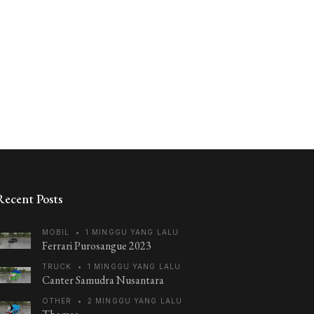
Recent Posts
MOBIL
•
1 MINGGU YANG LALU
Ferrari Purosangue 2023
TRUCK
•
1 MINGGU YANG LALU
Canter Samudra Nusantara
OTHER
•
2 MINGGU YANG LALU