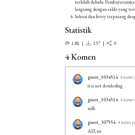
terlebih dahulu. Pembayarannya
langsung dengan saldo yang ters
Selesai dan livery terpasang den
Statistik
1.8k
|
257
|
0
4 Komen
guest_1034514
4 bulan 
it is not domloding
guest_1034514
4 bulan 
sidh
guest_307554
4 bulan y
AZLan