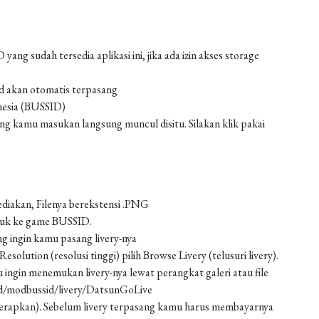
g sudah tersedia aplikasi ini, jika ada izin akses storage
od akan otomatis terpasang
nesia (BUSSID)
 kamu masukan langsung muncul disitu. Silakan klik pakai
ediakan, Filenya berekstensi .PNG
asuk ke game BUSSID.
g ingin kamu pasang livery-nya
solution (resolusi tinggi) pilih Browse Livery (telusuri livery).
 ingin menemukan livery-nya lewat perangkat galeri atau file
ad/modbussid/livery/DatsunGoLive
 (terapkan). Sebelum livery terpasang kamu harus membayarnya