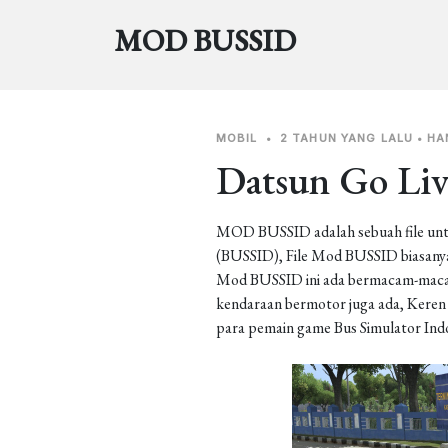
MOD BUSSID
MOBIL
•
2 TAHUN YANG LALU
•
HA
Datsun Go Liv
MOD BUSSID adalah sebuah file unt
(BUSSID), File Mod BUSSID biasanya 
Mod BUSSID ini ada bermacam-macam j
kendaraan bermotor juga ada, Keren b
para pemain game Bus Simulator Ind