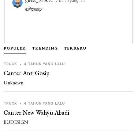
guest_593051
7 bulan yang lalu
ಟೌಊಘ
POPULER
TRENDING
TERBARU
TRUCK
•
4 TAHUN YANG LALU
Canter Anti Gosip
Unknown
TRUCK
•
4 TAHUN YANG LALU
Canter New Wahyu Abadi
BUDESIGN