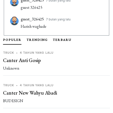
guest_326425
7 bulan yang lalu
guest 326425
guest_326425
7 bulan yang lalu
Harish waghade
guest_326425
7 bulan yang lalu
POPULER
TRENDING
TERBARU
Harish waghade
TRUCK
•
4 TAHUN YANG LALU
Canter Anti Gosip
Unknown
TRUCK
•
4 TAHUN YANG LALU
Canter New Wahyu Abadi
BUDESIGN