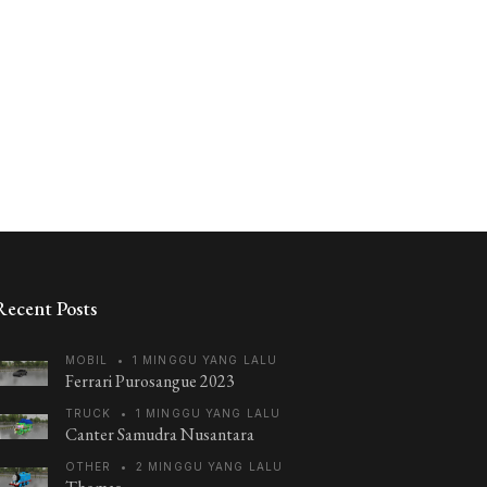
Recent Posts
MOBIL
•
1 MINGGU YANG LALU
Ferrari Purosangue 2023
TRUCK
•
1 MINGGU YANG LALU
Canter Samudra Nusantara
OTHER
•
2 MINGGU YANG LALU