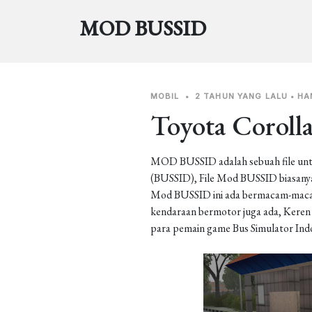
MOD BUSSID
MOBIL
•
2 TAHUN YANG LALU
•
HA
Toyota Coroll
MOD BUSSID adalah sebuah file unt
(BUSSID), File Mod BUSSID biasanya 
Mod BUSSID ini ada bermacam-macam j
kendaraan bermotor juga ada, Keren b
para pemain game Bus Simulator Ind