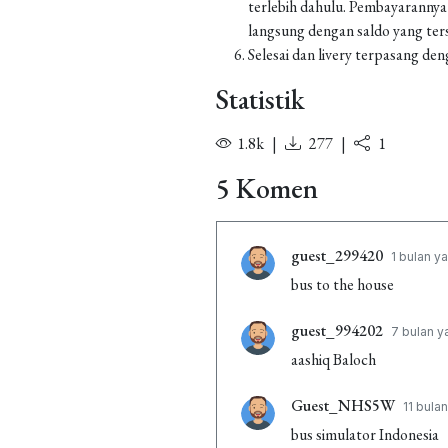
terlebih dahulu. Pembayarannya
langsung dengan saldo yang ters
Selesai dan livery terpasang den
Statistik
1.8k
|
277
|
1
5 Komen
guest_299420
1 bulan ya
bus to the house
guest_994202
7 bulan y
aashiq Baloch
Guest_NHS5W
11 bulan
bus simulator Indonesia