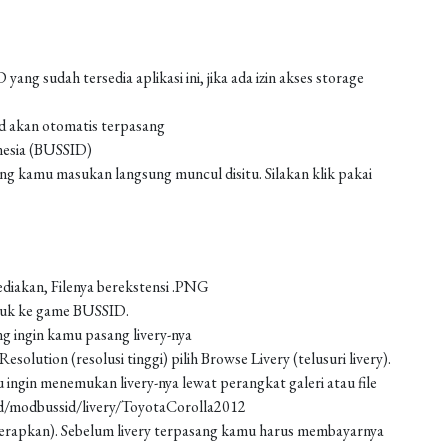
g sudah tersedia aplikasi ini, jika ada izin akses storage
od akan otomatis terpasang
nesia (BUSSID)
 kamu masukan langsung muncul disitu. Silakan klik pakai
ediakan, Filenya berekstensi .PNG
asuk ke game BUSSID.
g ingin kamu pasang livery-nya
solution (resolusi tinggi) pilih Browse Livery (telusuri livery).
 ingin menemukan livery-nya lewat perangkat galeri atau file
ad/modbussid/livery/ToyotaCorolla2012
 (terapkan). Sebelum livery terpasang kamu harus membayarnya