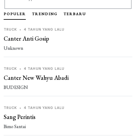
Guest_TWHN8
1 tahun yang lalu
POPULER
TRENDING
TERBARU
আরাফাত
TRUCK
•
4 TAHUN YANG LALU
Canter Anti Gosip
Unknown
TRUCK
•
4 TAHUN YANG LALU
Canter New Wahyu Abadi
BUDESIGN
TRUCK
•
4 TAHUN YANG LALU
Sang Perintis
Bimo Santai