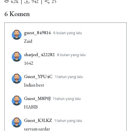
4.2k
|
942
|
25
6 Komen
guest_849816
6 bulan yang lalu
Zaid
sharjeel_422282
8 bulan yang lalu
1642
Guest_YPU4C
1 tahun yang lalu
Indian best
Guest_M8P0J
1 tahun yang lalu
HABIB
Guest_K3LKZ
1 tahun yang lalu
sayyam sardar