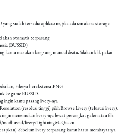
g sudah tersedia aplikasi ini, jika ada izin akses storage
od akan otomatis terpasang
nesia (BUSSID)
 kamu masukan langsung muncul disitu. Silakan klik pakai
ediakan, Filenya berekstensi .PNG
asuk ke game BUSSID.
g ingin kamu pasang livery-nya
solution (resolusi tinggi) pilih Browse Livery (telusuri livery).
 ingin menemukan livery-nya lewat perangkat galeri atau file
ad/modbussid/livery/LightningMcQueen
 (terapkan). Sebelum livery terpasang kamu harus membayarnya