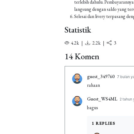
terlebih dahulu. Pembayarannya
langsung dengan saldo yang ters
Selesai dan livery terpasang den
Statistik
4.2k
|
2.2k
|
3
14 Komen
guest_349760
7 bulan y
rahaan
Guest_WS4ML
2 tahun 
bagus
1 REPLIES