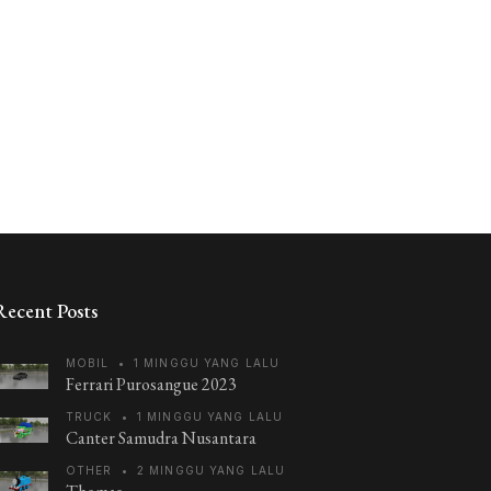
Recent Posts
MOBIL
•
1 MINGGU YANG LALU
Ferrari Purosangue 2023
TRUCK
•
1 MINGGU YANG LALU
Canter Samudra Nusantara
OTHER
•
2 MINGGU YANG LALU