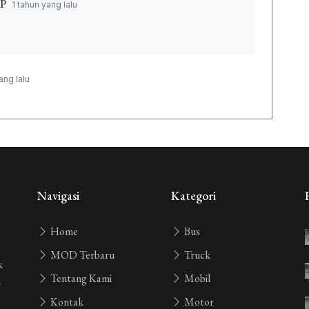
P
1 tahun yang lalu
ang lalu
ng lalu
yang lalu
Navigasi
Kategori
Home
Bus
yang lalu
ara lubang kasih tahu bang
MOD Terbaru
Truck
k
Tentang Kami
Mobil
i
ang lalu
Kontak
Motor