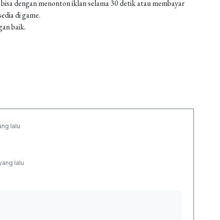
 bisa dengan menonton iklan selama 30 detik atau membayar
edia di game.
gan baik.
ang lalu
yang lalu