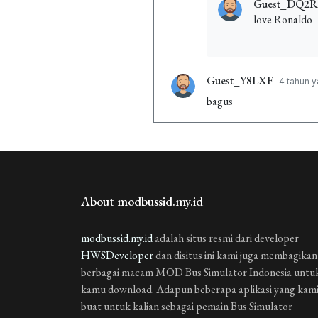
Guest_DQ2R
love Ronaldo
Guest_Y8LXF
4 tahun y
bagus
Guest_TJJVF
4 tahun ya
🇱🇦😀👍
Guest_AVTSX
4 tahun 
About modbussid.my.id
p
modbussid.my.id
adalah situs resmi dari developer
Guest_AKYPG
4 tahun 
HWSDeveloper
dan disitus ini kami juga membagikan
bang gimana gerakan neg
berbagai macam MOD Bus Simulator Indonesia untu
kamu download. Adapun beberapa aplikasi yang kam
Guest_IH7U3
4 tahun y
buat untuk kalian sebagai pemain Bus Simulator
bagus banget