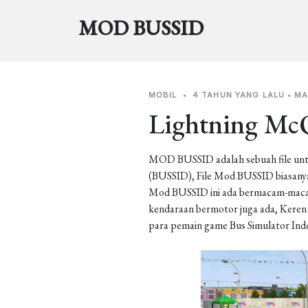
MOD BUSSID
MOBIL
•
4 TAHUN YANG LALU
•
MA
Lightning Mc
MOD BUSSID adalah sebuah file unt
(BUSSID), File Mod BUSSID biasanya 
Mod BUSSID ini ada bermacam-macam j
kendaraan bermotor juga ada, Keren b
para pemain game Bus Simulator Ind