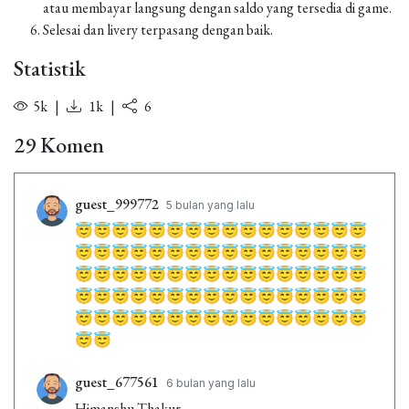
atau membayar langsung dengan saldo yang tersedia di game.
Selesai dan livery terpasang dengan baik.
Statistik
5k
|
1k
|
6
29 Komen
guest_999772
5 bulan yang lalu
😇😇😇😇😇😇😇😇😇😇😇😇😇😇😇😇
😇😇😇😇😇😇😇😇😇😇😇😇😇😇😇😇
😇😇😇😇😇😇😇😇😇😇😇😇😇😇😇😇
😇😇😇😇😇😇😇😇😇😇😇😇😇😇😇😇
😇😇😇😇😇😇😇😇😇😇😇😇😇😇😇😇
😇😇
guest_677561
6 bulan yang lalu
Himanshu Thakur