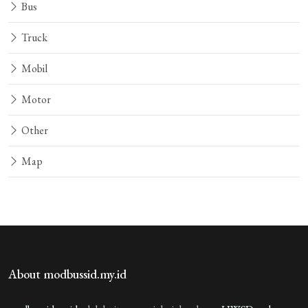
car
Bus
Truck
2 REPLIES
Guest_RM2KO
Mobil
1 tahun yang lalu
car
Motor
Guest_84TOQ
1 tahun yang lalu
car
Other
Map
Guest_C0VQT
1 tahun yang lalu
car
Guest_FQ4DV
1 tahun yang lalu
shaiban
About modbussid.my.id
Guest_G3GQA
1 tahun yang lalu