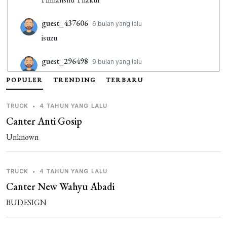
guest_437606
6 bulan yang lalu
isuzu
guest_296498
9 bulan yang lalu
bossmode
POPULER
TRENDING
TERBARU
Guest_LN9JP
9 bulan yang lalu
TRUCK
•
4 TAHUN YANG LALU
kuldeep
Canter Anti Gosip
Unknown
Guest_LPJTY
1 tahun yang lalu
bagus banget
TRUCK
•
4 TAHUN YANG LALU
Guest_3DYXP
1 tahun yang lalu
Canter New Wahyu Abadi
[ganti nama]
BUDESIGN
Guest_ZK2KA
1 tahun yang lalu