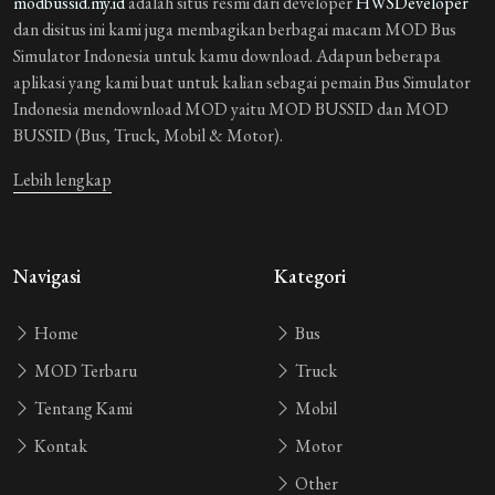
modbussid.my.id
adalah situs resmi dari developer
HWSDeveloper
car
dan disitus ini kami juga membagikan berbagai macam MOD Bus
Simulator Indonesia untuk kamu download. Adapun beberapa
Guest_JC33H
1 tahun yang lalu
aplikasi yang kami buat untuk kalian sebagai pemain Bus Simulator
car
Indonesia mendownload MOD yaitu MOD BUSSID dan MOD
BUSSID (Bus, Truck, Mobil & Motor).
Guest_A2LJM
1 tahun yang lalu
car
Lebih lengkap
Guest_TQDCT
1 tahun yang lalu
[ganti nama]
Navigasi
Kategori
Guest_HRYYQ
1 tahun yang lalu
Home
Bus
Sultan 88
MOD Terbaru
Truck
Guest_V9EMC
1 tahun yang lalu
Tentang Kami
Mobil
abir
Kontak
Motor
1 REPLIES
Other