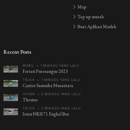
Map
Guest_BKBRY
1 tahun yang lalu
ansh
Top up murah
Buat Aplikasi Mudah
Guest_HSMSC
1 tahun yang lalu
rahul kumar
Recent Posts
Guest_VGN90
1 tahun yang lalu
MOBIL
•
1 MINGGU YANG LALU
A
Ferrari Purosangue 2023
TRUCK
•
1 MINGGU YANG LALU
Guest_4MBXE
1 tahun yang lalu
Canter Samudra Nusantara
sh
OTHER
•
2 MINGGU YANG LALU
Thomas
Guest_4TCST
1 tahun yang lalu
TRUCK
•
2 MINGGU YANG LALU
raghav
Isuzu NKR71 Engkel Box
Guest_TBMGV
1 tahun yang lalu