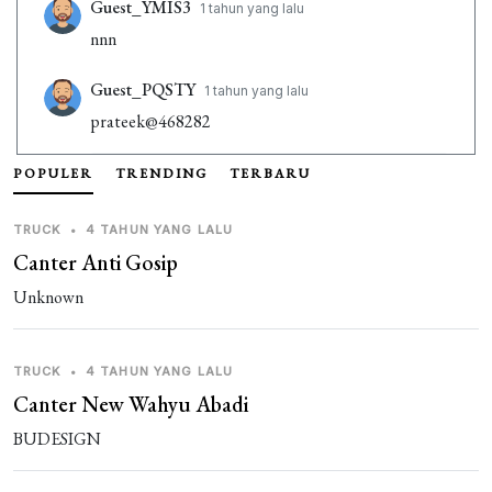
Guest_YMIS3
1 tahun yang lalu
nnn
Guest_PQSTY
1 tahun yang lalu
prateek@468282
POPULER
TRENDING
TERBARU
1 REPLIES
Guest_YYGVC
1 tahun yang lalu
TRUCK
•
4 TAHUN YANG LALU
aman
Canter Anti Gosip
Unknown
TRUCK
•
4 TAHUN YANG LALU
Canter New Wahyu Abadi
BUDESIGN