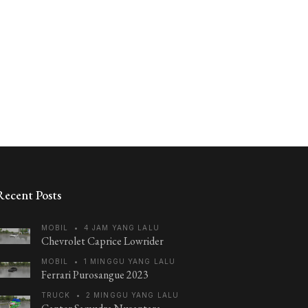
Recent Posts
MOBIL
•
4 JAM YANG LALU
Chevrolet Caprice Lowrider
MOBIL
•
1 MINGGU YANG LALU
Ferrari Purosangue 2023
TRUCK
•
2 MINGGU YANG LALU