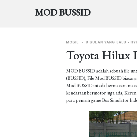
MOD BUSSID
MOBIL
•
9 BULAN YANG LALU
•
HY
Toyota Hilux 
MOD BUSSID adalah sebuah file unt
(BUSSID), File Mod BUSSID biasanya 
Mod BUSSID ini ada bermacam-macam j
kendaraan bermotor juga ada, Keren b
para pemain game Bus Simulator Ind