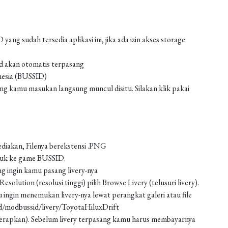
g sudah tersedia aplikasi ini, jika ada izin akses storage
od akan otomatis terpasang
nesia (BUSSID)
 kamu masukan langsung muncul disitu. Silakan klik pakai
ediakan, Filenya berekstensi .PNG
asuk ke game BUSSID.
g ingin kamu pasang livery-nya
solution (resolusi tinggi) pilih Browse Livery (telusuri livery).
 ingin menemukan livery-nya lewat perangkat galeri atau file
ad/modbussid/livery/ToyotaHiluxDrift
 (terapkan). Sebelum livery terpasang kamu harus membayarnya