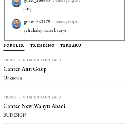
guest_266885
6 bulan yang lalu
jktig
guest_863179
6 bulan yang lalu
yeh chalegi kaise bataye
POPULER
TRENDING
TERBARU
TRUCK
•
4 TAHUN YANG LALU
Canter Anti Gosip
Unknown
TRUCK
•
4 TAHUN YANG LALU
Canter New Wahyu Abadi
BUDESIGN