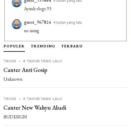
guest_959884
4 bulan yang lalu
Ayush vlogs 93
guest_967824
4 bulan yang lalu
no using
guest_112300
4 bulan yang lalu
POPULER
TRENDING
TERBARU
बस सिम्युलेटरइंडोनेशिया
TRUCK
•
4 TAHUN YANG LALU
guest_476529
4 bulan yang lalu
Canter Anti Gosip
❤️❤️❤️
Unknown
TRUCK
•
4 TAHUN YANG LALU
Canter New Wahyu Abadi
BUDESIGN