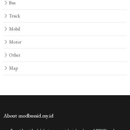
guest_459355
3 bulan yang lalu
Bus
sagar
Truck
guest_1005543
3 bulan yang lalu
Mobil
03267736271
Motor
guest_1005543
3 bulan yang lalu
mudassir khoker you video ♥️♥️♥️
Other
guest_1005543
3 bulan yang lalu
Map
Syed shah mafia
guest_619545
3 bulan yang lalu
bagusbanget
guest_835351
3 bulan yang lalu
About modbussid.my.id
bagus nemun