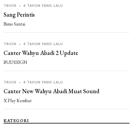
guest_344988
1 bulan yang lalu
TRUCK
•
4 TAHUN YANG LALU
pankaj
Sang Perintis
Guest_KYNXL
Bimo Santai
2 bulan yang lalu
siddesh S
TRUCK
•
4 TAHUN YANG LALU
guest_945595
2 bulan yang lalu
Canter Wahyu Abadi 2 Update
ggg
BUDESIGN
guest_542441
2 bulan yang lalu
ធីមឡាន
TRUCK
•
4 TAHUN YANG LALU
guest_542441
Canter New Wahyu Abadi Muat Sound
2 bulan yang lalu
ជីវិតឯករាជ្យ
X Play Kembar
guest_287567
2 bulan yang lalu
[ganti. nama[
KATEGORI