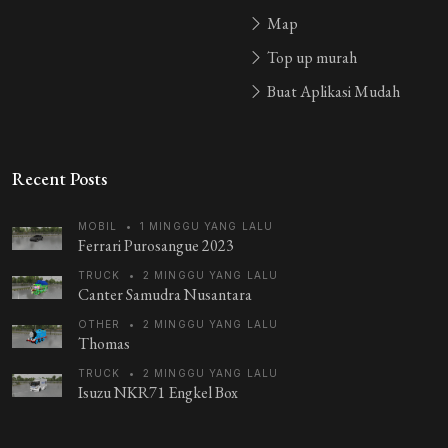
guest_949930
4 bulan yang lalu
Map
สมิตร
Top up murah
guest_112300
4 bulan yang lalu
Buat Aplikasi Mudah
बस सिम्युलेटरइंडोनेशिया
Recent Posts
MOBIL
•
1 MINGGU YANG LALU
Ferrari Purosangue 2023
TRUCK
•
2 MINGGU YANG LALU
Canter Samudra Nusantara
OTHER
•
2 MINGGU YANG LALU
Thomas
TRUCK
•
2 MINGGU YANG LALU
Isuzu NKR71 Engkel Box