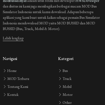
modbussid.my.id
adalah situs resmi dari developer
HWSDeveloper
guest_921435
3 bulan yang lalu
dan disitus ini kami juga membagikan berbagai macam MOD Bus
sss
Simulator Indonesia untuk kamu download. Adapun beberapa
aplikasi yang kami buat untuk kalian sebagai pemain Bus Simulator
guest_1090892
3 bulan yang lalu
Indonesia mendownload MOD yaitu MOD BUSSID dan MOD
wow
BUSSID (Bus, Truck, Mobil & Motor).
guest_273126
3 bulan yang lalu
Lebih lengkap
open ni toti
guest_143297
3 bulan yang lalu
Navigasi
Kategori
Lalit king
Home
Bus
guest_301361
4 bulan yang lalu
MOD Terbaru
వీసీఫ్బ్ ంగ్గబ్.
Truck
Tentang Kami
Mobil
guest_949930
4 bulan yang lalu
Kontak
Motor
สมิตร
Other