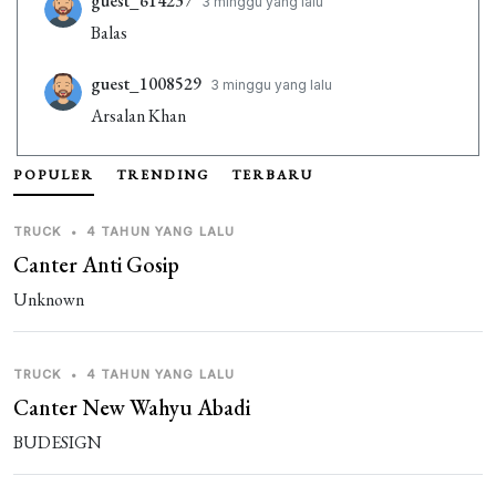
guest_614237
3 minggu yang lalu
Balas
guest_1008529
3 minggu yang lalu
Arsalan Khan
guest_1084484
4 minggu yang lalu
POPULER
TRENDING
TERBARU
hlo
TRUCK
•
4 TAHUN YANG LALU
guest_346001
1 bulan yang lalu
Canter Anti Gosip
346001
Unknown
guest_346001
1 bulan yang lalu
birsyad
TRUCK
•
4 TAHUN YANG LALU
Canter New Wahyu Abadi
guest_346001
1 bulan yang lalu
BUDESIGN
irsyad