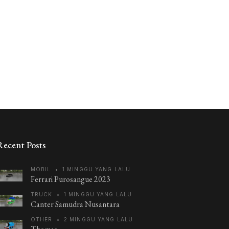
Recent Posts
MOBIL
•
1 MINGGU YANG LALU
Ferrari Purosangue 2023
TRUCK
•
1 MINGGU YANG LALU
Canter Samudra Nusantara
OTHER
•
2 MINGGU YANG LALU