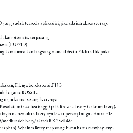
g sudah tersedia aplikasi ini, jika ada izin akses storage
od akan otomatis terpasang
nesia (BUSSID)
 kamu masukan langsung muncul disitu. Silakan klik pakai
ediakan, Filenya berekstensi .PNG
asuk ke game BUSSID.
g ingin kamu pasang livery-nya
solution (resolusi tinggi) pilih Browse Livery (telusuri livery).
 ingin menemukan livery-nya lewat perangkat galeri atau file
ad/modbussid/livery/MazdaRX-7Veilside
 (terapkan). Sebelum livery terpasang kamu harus membayarnya