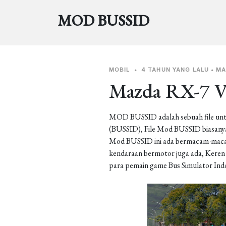
MOD BUSSID
MOBIL
•
4 TAHUN YANG LALU
•
MA
Mazda RX-7 Ve
MOD BUSSID adalah sebuah file unt
(BUSSID), File Mod BUSSID biasanya 
Mod BUSSID ini ada bermacam-macam j
kendaraan bermotor juga ada, Keren b
para pemain game Bus Simulator Ind