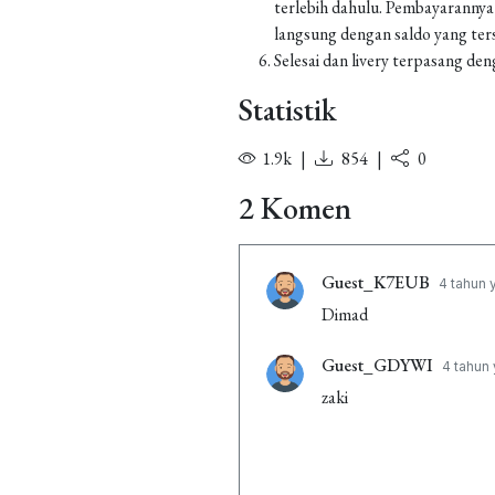
terlebih dahulu. Pembayarannya
langsung dengan saldo yang ters
Selesai dan livery terpasang den
Statistik
1.9k
|
854
|
0
2 Komen
Guest_K7EUB
4 tahun 
Dimad
Guest_GDYWI
4 tahun 
zaki