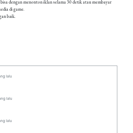
 bisa dengan menonton iklan selama 30 detik atau membayar
edia di game.
gan baik.
ang lalu
ang lalu
ang lalu