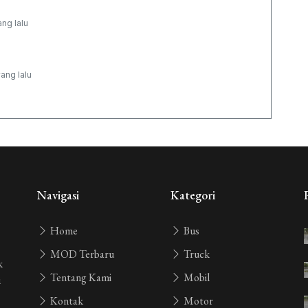
ang lalu
yang lalu
yang lalu
ang lalu
Navigasi
Kategori
Home
Bus
yang lalu
MOD Terbaru
Truck
k
Tentang Kami
Mobil
i
yang lalu
Kontak
Motor