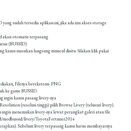
g sudah tersedia aplikasi ini, jika ada izin akses storage
od akan otomatis terpasang
nesia (BUSSID)
 kamu masukan langsung muncul disitu. Silakan klik pakai
ediakan, Filenya berekstensi .PNG
asuk ke game BUSSID.
g ingin kamu pasang livery-nya
solution (resolusi tinggi) pilih Browse Livery (telusuri livery).
 ingin menemukan livery-nya lewat perangkat galeri atau file
ad/modbussid/livery/ToyotaFortuner2014
 (terapkan). Sebelum livery terpasang kamu harus membayarnya