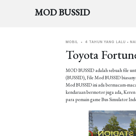
MOD BUSSID
MOBIL
•
4 TAHUN YANG LALU
•
NA
Toyota Fortun
MOD BUSSID adalah sebuah file unt
(BUSSID), File Mod BUSSID biasanya 
Mod BUSSID ini ada bermacam-macam j
kendaraan bermotor juga ada, Keren b
para pemain game Bus Simulator Ind