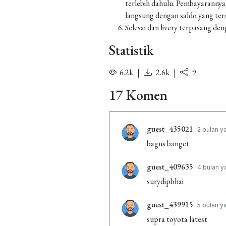
terlebih dahulu. Pembayarannya
langsung dengan saldo yang ters
Selesai dan livery terpasang den
Statistik
6.2k
|
2.6k
|
9
17 Komen
guest_435021
2 bulan y
bagus banget
guest_409635
4 bulan y
surydipbhai
guest_439915
5 bulan y
supra toyota latest