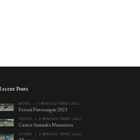
Recent Posts
MOBIL
•
1 MINGGU YANG LALU
Ferrari Purosangue 2023
TRUCK
•
2 MINGGU YANG LALU
Canter Samudra Nusantara
OTHER
•
2 MINGGU YANG LALU