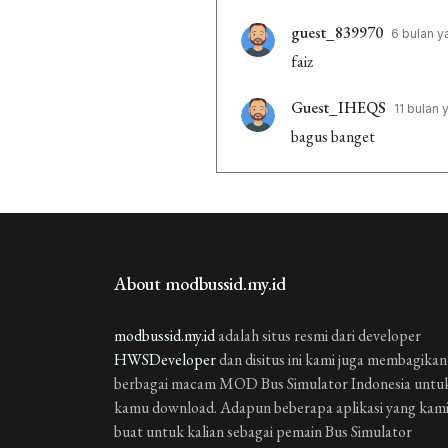
guest_839970
6 bulan y
faiz
Guest_IHEQS
11 bulan 
bagus banget
Guest_IHEQS
11 bulan 
fortuner
Guest_E3SKH
2 tahun y
About modbussid.my.id
bagus bangett
Guest_HOABE
modbussid.my.id
adalah situs resmi dari developer
3 tahun 
HWSDeveloper
dan disitus ini kami juga membagikan
bagus
berbagai macam MOD Bus Simulator Indonesia untu
kamu download. Adapun beberapa aplikasi yang kam
Guest_OH15M
3 tahun 
buat untuk kalian sebagai pemain Bus Simulator
bagus banget