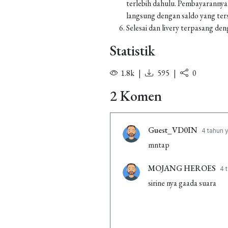
terlebih dahulu. Pembayarannya
langsung dengan saldo yang ters
Selesai dan livery terpasang den
Statistik
1.8k
|
595
|
0
2 Komen
Guest_VD0IN
4 tahun y
mntap
MOJANG HEROES
4 
sirine nya gaada suara