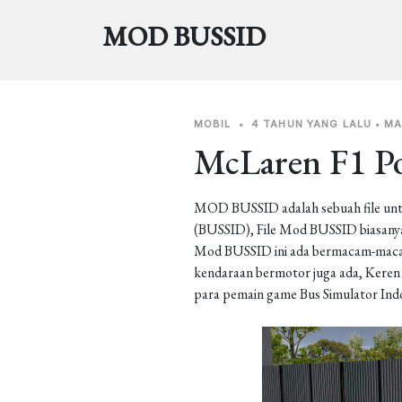
MOD BUSSID
MOBIL
•
4 TAHUN YANG LALU
•
MA
McLaren F1 Po
MOD BUSSID adalah sebuah file unt
(BUSSID), File Mod BUSSID biasanya 
Mod BUSSID ini ada bermacam-macam j
kendaraan bermotor juga ada, Keren b
para pemain game Bus Simulator Ind