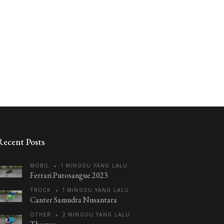
Recent Posts
MOBIL
•
1 MINGGU YANG LALU
Ferrari Purosangue 2023
TRUCK
•
1 MINGGU YANG LALU
Canter Samudra Nusantara
OTHER
•
2 MINGGU YANG LALU