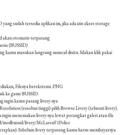
g sudah tersedia aplikasi ini, jika ada izin akses storage
od akan otomatis terpasang
nesia (BUSSID)
 kamu masukan langsung muncul disitu. Silakan klik pakai
ediakan, Filenya berekstensi .PNG
asuk ke game BUSSID.
g ingin kamu pasang livery-nya
solution (resolusi tinggi) pilih Browse Livery (telusuri livery).
 ingin menemukan livery-nya lewat perangkat galeri atau file
ad/modbussid/livery/McLarenF1Police
 (terapkan). Sebelum livery terpasang kamu harus membayarnya