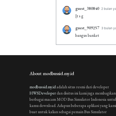
guest_380840
2 bulan y
[t s g
guest_909257
3 bulan y
bangus banket
guest_311438
4 bulan y
ganti nama
guest_632006
4 bulan y
About modbussid.my.id
ganda nama
guest_1060009
modbussid.my.id
adalah situs resmi dari developer
5 bulan 
HWSDeveloper
dan disitus ini kami juga membagikan
vg rahil
berbagai macam MOD Bus Simulator Indonesia untu
kamu download. Adapun beberapa aplikasi yang kam
guest_791795
8 bulan y
buat untuk kalian sebagai pemain Bus Simulator
krishna dantre