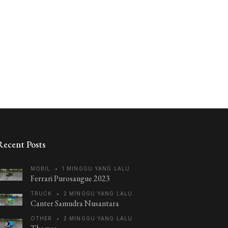
Recent Posts
MOBIL
•
1 MINGGU YANG LALU
Ferrari Purosangue 2023
TRUCK
•
2 MINGGU YANG LALU
Canter Samudra Nusantara
OTHER
•
2 MINGGU YANG LALU