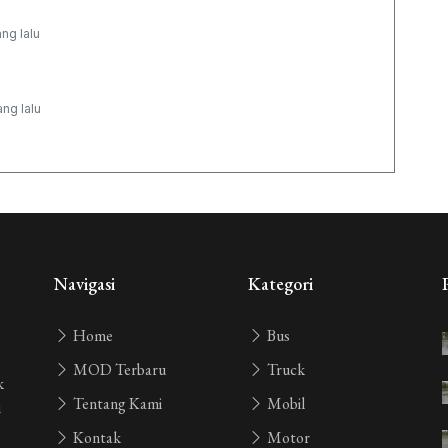
ang lalu
ang lalu
ang lalu
ang lalu
Navigasi
Kategori
Home
Bus
yang lalu
MOD Terbaru
Truck
k
Tentang Kami
Mobil
i
ang lalu
Kontak
Motor