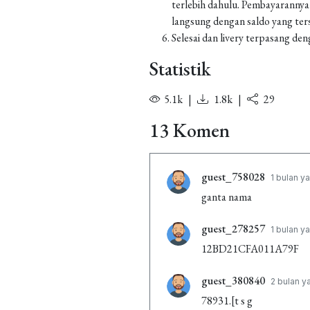
terlebih dahulu. Pembayarannya
langsung dengan saldo yang ters
Selesai dan livery terpasang den
Statistik
5.1k
|
1.8k
|
29
13 Komen
guest_758028
1 bulan ya
ganta nama
guest_278257
1 bulan ya
12BD21CFA011A79F
guest_380840
2 bulan y
78931.[t s g