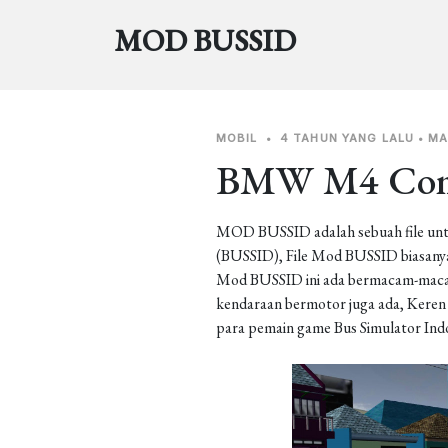
MOD BUSSID
MOBIL
•
4 TAHUN YANG LALU
•
MA
BMW M4 Comp
MOD BUSSID adalah sebuah file unt
(BUSSID), File Mod BUSSID biasanya 
Mod BUSSID ini ada bermacam-macam j
kendaraan bermotor juga ada, Keren b
para pemain game Bus Simulator Ind