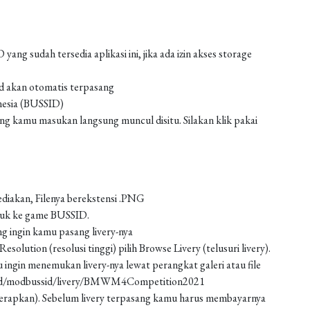
g sudah tersedia aplikasi ini, jika ada izin akses storage
od akan otomatis terpasang
nesia (BUSSID)
 kamu masukan langsung muncul disitu. Silakan klik pakai
ediakan, Filenya berekstensi .PNG
asuk ke game BUSSID.
g ingin kamu pasang livery-nya
solution (resolusi tinggi) pilih Browse Livery (telusuri livery).
 ingin menemukan livery-nya lewat perangkat galeri atau file
load/modbussid/livery/BMWM4Competition2021
 (terapkan). Sebelum livery terpasang kamu harus membayarnya