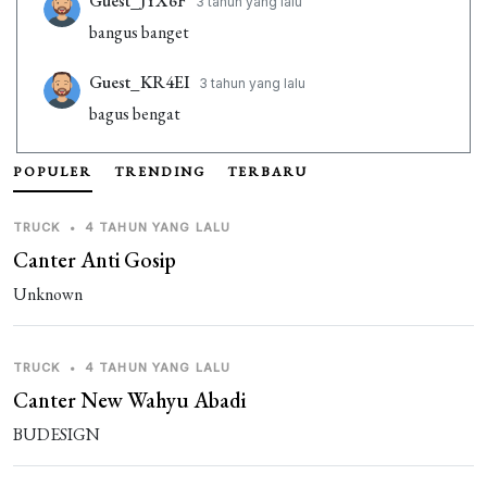
Guest_JYX6F
3 tahun yang lalu
bangus banget
Guest_KR4EI
3 tahun yang lalu
bagus bengat
khent ondangan
3 tahun yang lalu
POPULER
TRENDING
TERBARU
how to game
TRUCK
•
4 TAHUN YANG LALU
Canter Anti Gosip
Unknown
TRUCK
•
4 TAHUN YANG LALU
Canter New Wahyu Abadi
BUDESIGN