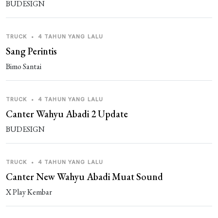
BUDESIGN
bus 🅑🅐🅖🅤🅢 baaaaaaaaaaaaaanget dan busnya
sama
TRUCK
•
4 TAHUN YANG LALU
Guest_R5GRJ
3 tahun yang lalu
Sang Perintis
sAmuel
Bimo Santai
Guest_T2DZP
3 tahun yang lalu
bagua. banget
TRUCK
•
4 TAHUN YANG LALU
Canter Wahyu Abadi 2 Update
Guest_T2DZP
3 tahun yang lalu
bagus banget
BUDESIGN
Guest_ENITA
3 tahun yang lalu
TRUCK
•
4 TAHUN YANG LALU
nama saya fadilah
Canter New Wahyu Abadi Muat Sound
afif soleh
3 tahun yang lalu
X Play Kembar
bagus bagen karena mod nya ful acc