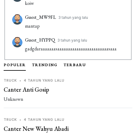
koiw
Guest_MW9FL
3 tahun yang lalu
mantap
Guest_HYPPQ
3 tahun yang lalu
gadgdaraaaaaaasaaaaaaaaaaaaaaaaaaaaaaaasaaa
Guest_HYPPQ
3 tahun yang lalu
POPULER
TRENDING
TERBARU
bus
TRUCK
•
4 TAHUN YANG LALU
Guest_EJBF9
3 tahun yang lalu
Canter Anti Gosip
agista
Unknown
Guest_3XXCD
3 tahun yang lalu
§§§ FANTASTIS
TRUCK
•
4 TAHUN YANG LALU
Canter New Wahyu Abadi
Guest_C5DXW
3 tahun yang lalu