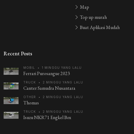
Guest_DXHFW
Map
3 tahun yang lalu
enol fikri
Top up murah
Buat Aplikasi Mudah
Recent Posts
MOBIL
•
1 MINGGU YANG LALU
Ferrari Purosangue 2023
TRUCK
•
2 MINGGU YANG LALU
Canter Samudra Nusantara
OTHER
•
2 MINGGU YANG LALU
Thomas
TRUCK
•
2 MINGGU YANG LALU
Isuzu NKR71 Engkel Box