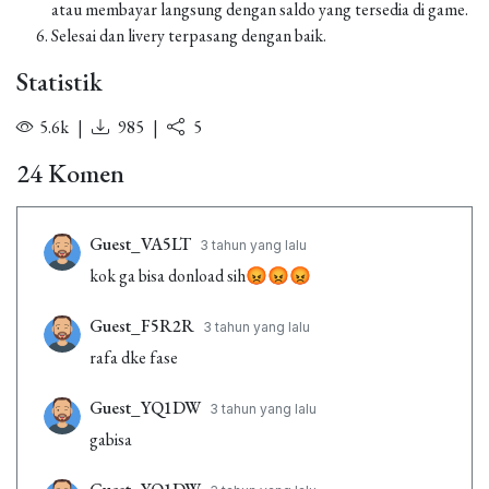
atau membayar langsung dengan saldo yang tersedia di game.
Selesai dan livery terpasang dengan baik.
Statistik
5.6k
|
985
|
5
24 Komen
Guest_VA5LT
3 tahun yang lalu
kok ga bisa donload sih😡😡😡
Guest_F5R2R
3 tahun yang lalu
rafa dke fase
Guest_YQ1DW
3 tahun yang lalu
gabisa