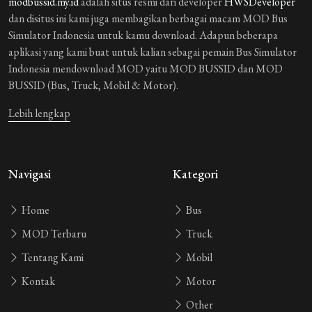
modbussid.my.id
adalah situs resmi dari developer
HWSDeveloper
Guest_9WNON
3 tahun yang lalu
dan disitus ini kami juga membagikan berbagai macam MOD Bus
🥰🥰🥰🥰🥰
Simulator Indonesia untuk kamu download. Adapun beberapa
aplikasi yang kami buat untuk kalian sebagai pemain Bus Simulator
Guest_0DT17
3 tahun yang lalu
Indonesia mendownload MOD yaitu MOD BUSSID dan MOD
BUSSID (Bus, Truck, Mobil & Motor).
bus 😲🤩
Lebih lengkap
Guest_HQDTG
3 tahun yang lalu
bagus banget
Guest_HZTPA
3 tahun yang lalu
Navigasi
Kategori
bagus baguet 👍
Home
Bus
Guest_T2DZP
3 tahun yang lalu
MOD Terbaru
Truck
bagus banget
Tentang Kami
Mobil
Guest_O5GHT
3 tahun yang lalu
Kontak
Motor
bagus banget teman teman
Other