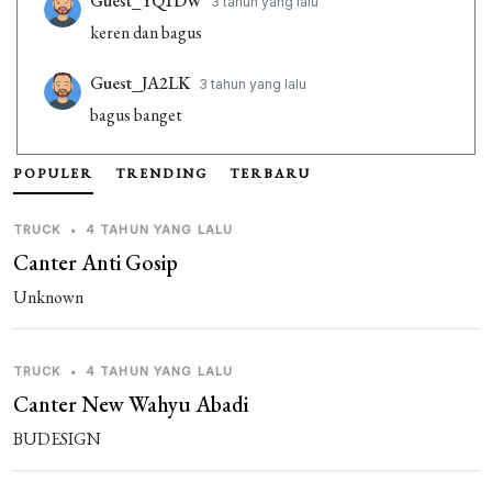
Guest_YQ1DW
3 tahun yang lalu
keren dan bagus
Guest_JA2LK
3 tahun yang lalu
bagus banget
Guest_VCTHG
3 tahun yang lalu
POPULER
TRENDING
TERBARU
cuma Santika doang yang bisa
TRUCK
•
4 TAHUN YANG LALU
Guest_YEAJN
3 tahun yang lalu
Canter Anti Gosip
bagus banget
Unknown
1 REPLIES
TRUCK
•
4 TAHUN YANG LALU
Guest_NC7YN
3 tahun yang lalu
Canter New Wahyu Abadi
gelo lu
BUDESIGN