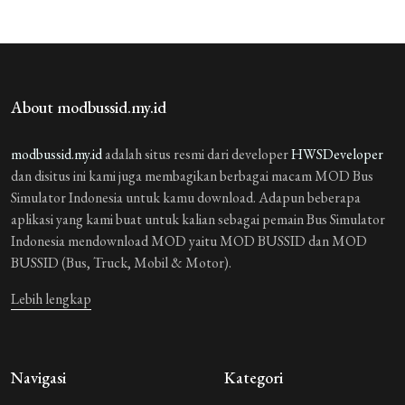
Guest_EJBF9
3 tahun yang lalu
agistA
Guest_FERZN
3 tahun yang lalu
About modbussid.my.id
bagus
modbussid.my.id
adalah situs resmi dari developer
HWSDeveloper
Guest_D7ZBI
3 tahun yang lalu
dan disitus ini kami juga membagikan berbagai macam MOD Bus
bang tambahin mod sama liverinya bus yudhistira hd
Simulator Indonesia untuk kamu download. Adapun beberapa
aplikasi yang kami buat untuk kalian sebagai pemain Bus Simulator
Guest_FHYHB
3 tahun yang lalu
Indonesia mendownload MOD yaitu MOD BUSSID dan MOD
bang truck dongg yang mboiss bang 😍
BUSSID (Bus, Truck, Mobil & Motor).
afif soleh
3 tahun yang lalu
Lebih lengkap
bang kapan mod bis trans tuan muda
Guest_BHGC5
3 tahun yang lalu
Navigasi
Kategori
bang kapan mod bis ya yg bir trans