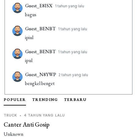
Guest_E8ISX
1 tahun yang lalu
bagus
Guest_BENBT
1 tahun yang lalu
ipiul
Guest_BENBT
1 tahun yang lalu
ipul
Guest_N8YWP
2 tahun yang lalu
bengkel benget
Guest_R395E
3 tahun yang lalu
POPULER
TRENDING
TERBARU
bagus👍
TRUCK
•
4 TAHUN YANG LALU
Guest_JP6IA
3 tahun yang lalu
Canter Anti Gosip
bengkel benget
Unknown