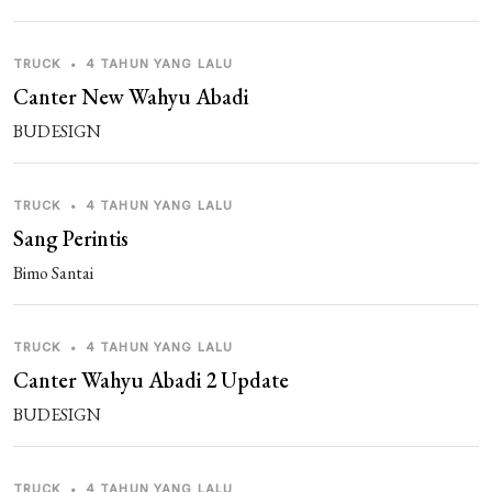
Guest_JP6IA
3 tahun yang lalu
bengkel bemget
TRUCK
•
4 TAHUN YANG LALU
Canter New Wahyu Abadi
Guest_9XBJ5
3 tahun yang lalu
BUDESIGN
keren
Guest_C9EKZ
3 tahun yang lalu
TRUCK
•
4 TAHUN YANG LALU
bagus
Sang Perintis
Guest_CSPOT
Bimo Santai
3 tahun yang lalu
eror
TRUCK
•
4 TAHUN YANG LALU
Guest_NIEL9
3 tahun yang lalu
Canter Wahyu Abadi 2 Update
weqqq
BUDESIGN
Guest_JSISZ
3 tahun yang lalu
bagus banget
TRUCK
•
4 TAHUN YANG LALU