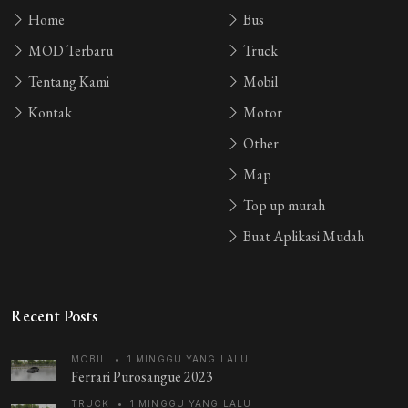
Home
Bus
Guest_FJWA8
3 tahun yang lalu
MOD Terbaru
bengkel benget
Truck
Tentang Kami
Mobil
Guest_FJWA8
3 tahun yang lalu
Kontak
Motor
bengkel bengkel
Other
Map
Top up murah
Buat Aplikasi Mudah
Recent Posts
MOBIL
•
1 MINGGU YANG LALU
Ferrari Purosangue 2023
TRUCK
•
1 MINGGU YANG LALU