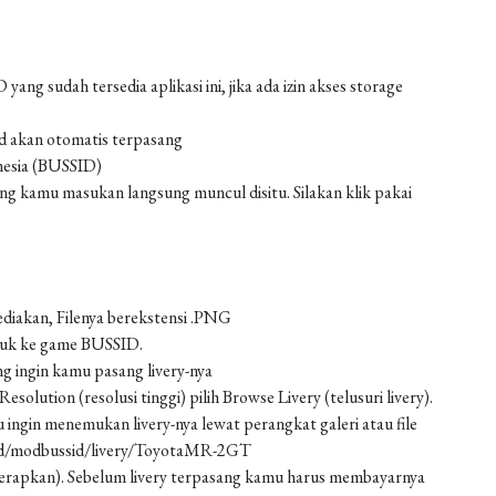
g sudah tersedia aplikasi ini, jika ada izin akses storage
od akan otomatis terpasang
nesia (BUSSID)
 kamu masukan langsung muncul disitu. Silakan klik pakai
ediakan, Filenya berekstensi .PNG
asuk ke game BUSSID.
g ingin kamu pasang livery-nya
solution (resolusi tinggi) pilih Browse Livery (telusuri livery).
 ingin menemukan livery-nya lewat perangkat galeri atau file
oad/modbussid/livery/ToyotaMR-2GT
 (terapkan). Sebelum livery terpasang kamu harus membayarnya