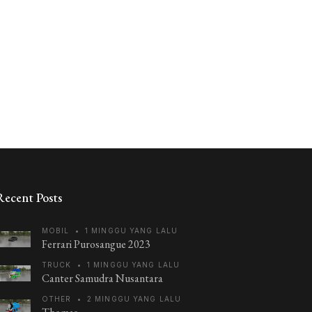
Recent Posts
MOBIL
•
1 MINGGU YANG LALU
Ferrari Purosangue 2023
TRUCK
•
1 MINGGU YANG LALU
Canter Samudra Nusantara
OTHER
•
2 MINGGU YANG LALU