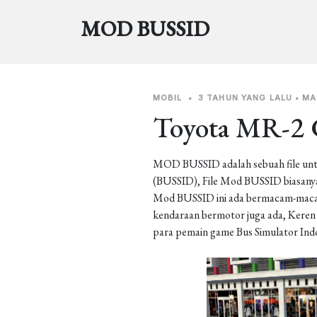
MOD BUSSID
MOBIL
•
3 TAHUN YANG LALU
•
MA
Toyota MR-2
MOD BUSSID adalah sebuah file unt
(BUSSID), File Mod BUSSID biasanya 
Mod BUSSID ini ada bermacam-macam j
kendaraan bermotor juga ada, Keren b
para pemain game Bus Simulator Ind