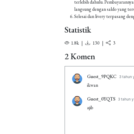
terlebih dahulu. Pembayarannya
langsung dengan saldo yang ters
Selesai dan livery terpasang den
Statistik
1.8k
|
130
|
3
2 Komen
Guest_9PQKC
3 tahun 
ikwan
Guest_0YQTS
3 tahun y
ajib