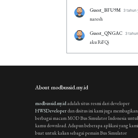
Guest_BFU9M
3 tahun 
naresh
Guest_QNGAC
3 tahun
aku RiFQi
Guest_PUP3H
3 tahun 
aaa
Guest_GIZDU
3 tahun 
About modbussid.my.id
bagus banget
Guest_9JTJK
modbussid.my.id
adalah situs resmi dari developer
3 tahun ya
HWSDeveloper
dan disitus ini kami juga membagikan
bagus banget
berbagai macam MOD Bus Simulator Indonesia untu
kamu download. Adapun beberapa aplikasi yang kam
buat untuk kalian sebagai pemain Bus Simulator