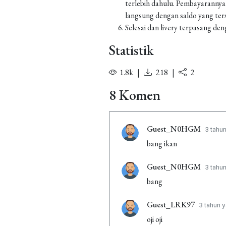
terlebih dahulu. Pembayarannya
langsung dengan saldo yang ters
Selesai dan livery terpasang den
Statistik
1.8k
|
218
|
2
8 Komen
Guest_N0HGM
3 tahun
bang ikan
Guest_N0HGM
3 tahun
bang
Guest_LRK97
3 tahun y
oji oji