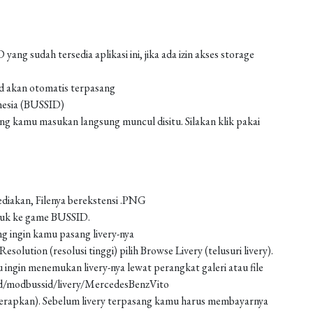
g sudah tersedia aplikasi ini, jika ada izin akses storage
od akan otomatis terpasang
nesia (BUSSID)
 kamu masukan langsung muncul disitu. Silakan klik pakai
ediakan, Filenya berekstensi .PNG
asuk ke game BUSSID.
g ingin kamu pasang livery-nya
solution (resolusi tinggi) pilih Browse Livery (telusuri livery).
 ingin menemukan livery-nya lewat perangkat galeri atau file
ad/modbussid/livery/MercedesBenzVito
 (terapkan). Sebelum livery terpasang kamu harus membayarnya