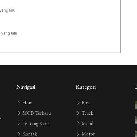
yang lalu
 yang lalu
yang lalu
yang lalu
Navigasi
Kategori
Home
Bus
ng lalu
MOD Terbaru
Truck
k
Tentang Kami
Mobil
i
Kontak
Motor