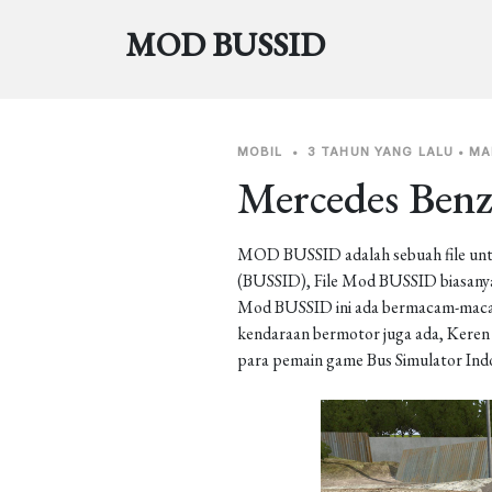
MOD BUSSID
MOBIL
•
3 TAHUN YANG LALU
•
MA
Mercedes Benz
MOD BUSSID adalah sebuah file unt
(BUSSID), File Mod BUSSID biasanya 
Mod BUSSID ini ada bermacam-macam j
kendaraan bermotor juga ada, Keren b
para pemain game Bus Simulator Ind