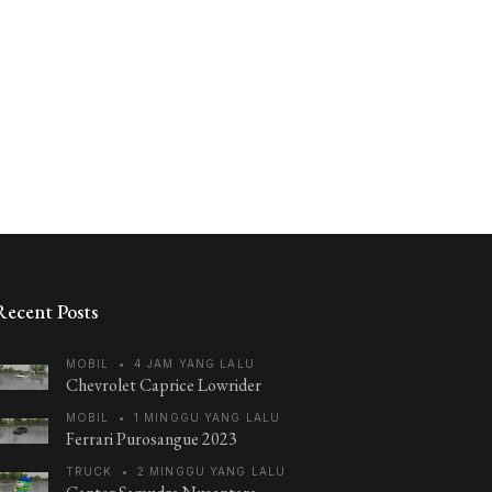
Recent Posts
MOBIL
•
4 JAM YANG LALU
Chevrolet Caprice Lowrider
MOBIL
•
1 MINGGU YANG LALU
Ferrari Purosangue 2023
TRUCK
•
2 MINGGU YANG LALU