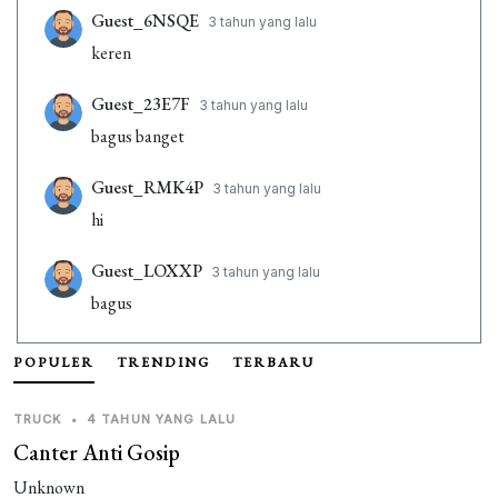
Guest_6NSQE
3 tahun yang lalu
keren
Guest_23E7F
3 tahun yang lalu
bagus banget
Guest_RMK4P
3 tahun yang lalu
hi
Guest_LOXXP
3 tahun yang lalu
bagus
Guest_VBEAV
3 tahun yang lalu
POPULER
TRENDING
TERBARU
bagus banget
TRUCK
•
4 TAHUN YANG LALU
Guest_OF3VG
3 tahun yang lalu
Canter Anti Gosip
Bagus Banget
Unknown