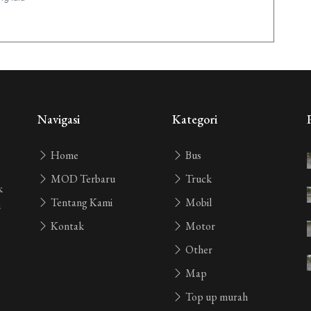
ang lalu
yang lalu
Navigasi
Kategori
Home
Bus
yang lalu
MOD Terbaru
Truck
k
Tentang Kami
Mobil
i
 yang lalu
Kontak
Motor
Other
 yang lalu
Map
Top up murah
ang lalu