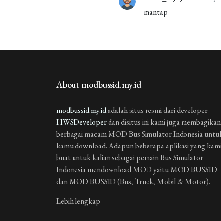
mantap
Guest_C6QJH
4 tahun y
mantap
Guest_F6BRO
4 tahun 
About modbussid.my.id
bagus.banget
Guest_F6BRO
modbussid.my.id
adalah situs resmi dari developer
4 tahun 
HWSDeveloper
dan disitus ini kami juga membagikan
bagus.bangey
berbagai macam MOD Bus Simulator Indonesia untu
kamu download. Adapun beberapa aplikasi yang kam
Guest_R8WLQ
4 tahun
buat untuk kalian sebagai pemain Bus Simulator
RAPA
Indonesia mendownload MOD yaitu MOD BUSSID
dan MOD BUSSID (Bus, Truck, Mobil & Motor).
Guest_KOBXN
4 tahun
qwipbj#-&/+_+$)#$)"(
Lebih lengkap
Guest_O5EV8
4 tahun y