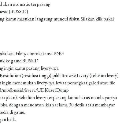
od akan otomatis terpasang
nesia (BUSSID)
 kamu masukan langsung muncul disitu. Silakan klik pakai
ediakan, Filenya berekstensi .PNG
asuk ke game BUSSID.
g ingin kamu pasang livery-nya
solution (resolusi tinggi) pilih Browse Livery (telusuri livery).
 ingin menemukan livery-nya lewat perangkat galeri atau file
oad/modbussid/livery/UDKuzerDump
 (terapkan). Sebelum livery terpasang kamu harus membayarnya
 bisa dengan menonton iklan selama 30 detik atau membayar
edia di game.
gan baik.