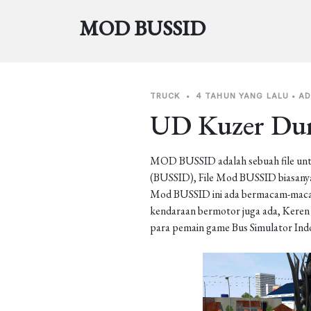
MOD BUSSID
TRUCK
•
4 TAHUN YANG LALU
•
AD
UD Kuzer D
MOD BUSSID adalah sebuah file unt
(BUSSID), File Mod BUSSID biasanya 
Mod BUSSID ini ada bermacam-macam j
kendaraan bermotor juga ada, Keren b
para pemain game Bus Simulator Ind