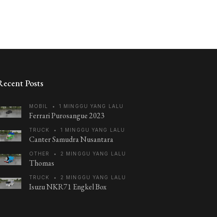
Recent Posts
MOBIL
•
1 MINGGU YANG LALU
Ferrari Purosangue 2023
TRUCK
•
1 MINGGU YANG LALU
Canter Samudra Nusantara
OTHER
•
2 MINGGU YANG LALU
Thomas
TRUCK
•
2 MINGGU YANG LALU
Isuzu NKR71 Engkel Box