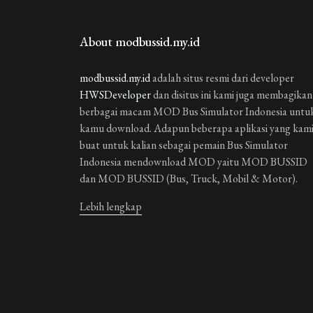
Guest_GEYIK
3 tahun y
About modbussid.my.id
bisa diangkat
Guest_GEYIK
modbussid.my.id
adalah situs resmi dari developer
3 tahun y
HWSDeveloper
dan disitus ini kami juga membagikan
Bagus banget bisa diangk
berbagai macam MOD Bus Simulator Indonesia untu
kamu download. Adapun beberapa aplikasi yang kam
Guest_VBXII
3 tahun y
buat untuk kalian sebagai pemain Bus Simulator
bagus Banget
Indonesia mendownload MOD yaitu MOD BUSSID
dan MOD BUSSID (Bus, Truck, Mobil & Motor).
1 REPLIES
Lebih lengkap
Guest_N32L
bagus banget
Guest_WLVFW
3 tahun
zx