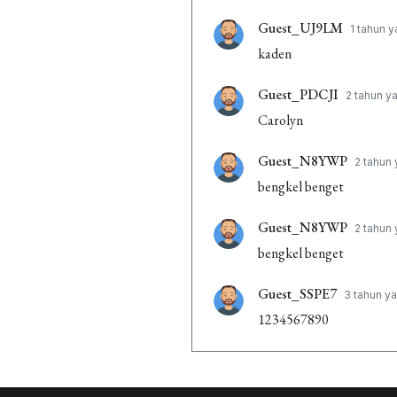
Guest_UJ9LM
1 tahun y
kaden
Guest_PDCJI
2 tahun ya
Carolyn
Guest_N8YWP
2 tahun 
bengkel benget
Guest_N8YWP
2 tahun 
bengkel benget
Guest_SSPE7
3 tahun ya
1234567890
Guest_KXFLL
3 tahun y
bagus banget truk mixue