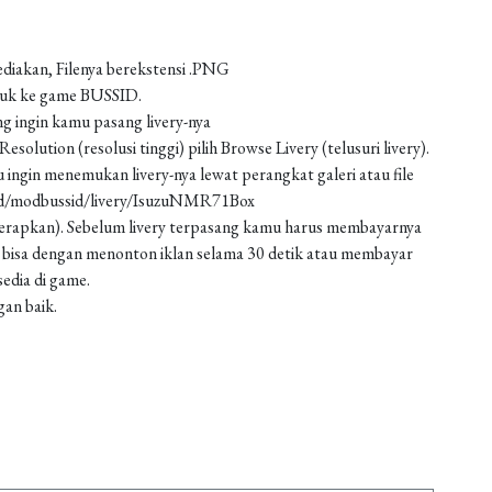
ediakan, Filenya berekstensi .PNG
asuk ke game BUSSID.
g ingin kamu pasang livery-nya
solution (resolusi tinggi) pilih Browse Livery (telusuri livery).
 ingin menemukan livery-nya lewat perangkat galeri atau file
oad/modbussid/livery/IsuzuNMR71Box
 (terapkan). Sebelum livery terpasang kamu harus membayarnya
 bisa dengan menonton iklan selama 30 detik atau membayar
edia di game.
gan baik.