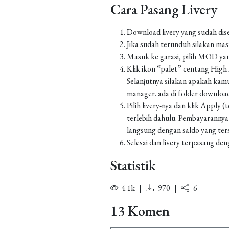
Cara Pasang Livery
Download livery yang sudah dis
Jika sudah terunduh silakan m
Masuk ke garasi, pilih MOD yan
Klik ikon “palet” centang High Re
Selanjutnya silakan apakah kamu
manager. ada di folder downl
Pilih livery-nya dan klik Apply
terlebih dahulu. Pembayarannya
langsung dengan saldo yang ters
Selesai dan livery terpasang den
Statistik
4.1k
|
970
|
6
13 Komen