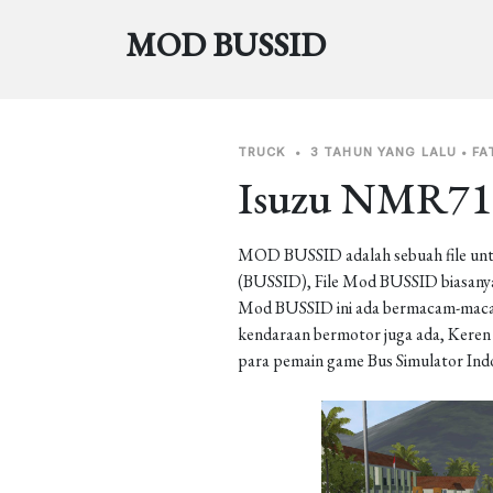
MOD BUSSID
TRUCK
•
3 TAHUN YANG LALU
•
FA
Isuzu NMR71
MOD BUSSID adalah sebuah file unt
(BUSSID), File Mod BUSSID biasanya 
Mod BUSSID ini ada bermacam-macam j
kendaraan bermotor juga ada, Keren b
para pemain game Bus Simulator Ind