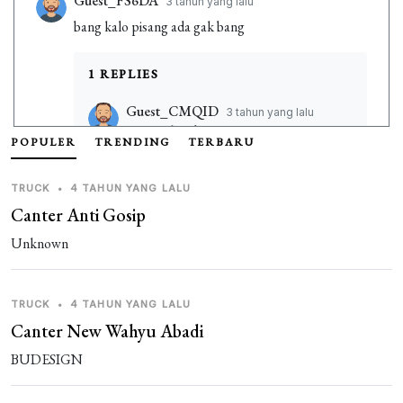
Guest_FS6DA
3 tahun yang lalu
bang kalo pisang ada gak bang
1 REPLIES
Guest_CMQID
3 tahun yang lalu
Woi Maksudnya apa ini
POPULER
TRENDING
TERBARU
TRUCK
•
4 TAHUN YANG LALU
Guest_E0HFI
3 tahun yang lalu
Canter Anti Gosip
11111
Unknown
Guest_HKQ8T
3 tahun yang lalu
AmAk
TRUCK
•
4 TAHUN YANG LALU
Canter New Wahyu Abadi
Guest_UFQJD
3 tahun yang lalu
BUDESIGN
vino